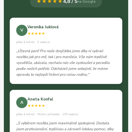
★★★★★
4,8 / 5
na Google
Veronika Juklová
V
★★★★★
před 4 měsíci · 9 recenzí
„Úžasná paní! Pro naše dvojčátka jsme díky ní vybrali
nosítko jak pro mě, tak i pro manžela. Vše nám trpělivě
vysvětlila, ukázala, nechala nás vše vyzkoušet a poradila
podle našich potřeb. Odcházeli jsme sebejistí, že máme
opravdu to nejlepší řešení pro celou rodinu."
Aneta Konfal
A
★★★★★
před 4 měsíci · Místní průvodce · 135 recenzí
„S výběrem nosítka jsem maximálně spokojená. Dostala
jsem profesionální, trpělivou a zároveň lidskou pomoc, díky