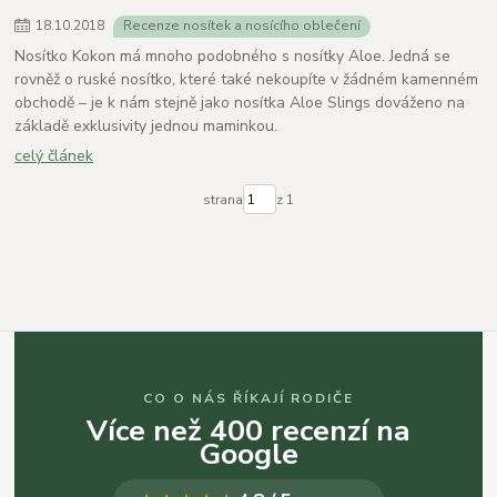
18
.
10
.
2018
Recenze nosítek a nosícího oblečení
Nosítko Kokon má mnoho podobného s nosítky Aloe. Jedná se
rovněž o ruské nosítko, které také nekoupíte v žádném kamenném
obchodě – je k nám stejně jako nosítka Aloe Slings dováženo na
základě exklusivity jednou maminkou.
celý článek
strana
z 1
CO O NÁS ŘÍKAJÍ RODIČE
Více než 400 recenzí na
Google