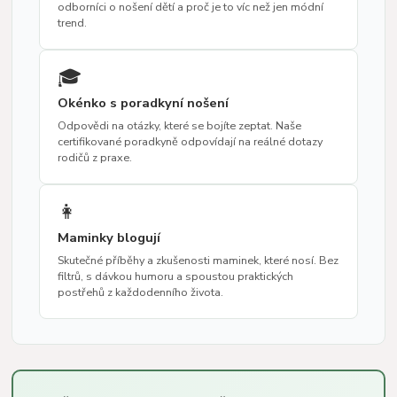
odborníci o nošení dětí a proč je to víc než jen módní
trend.
🎓
Okénko s poradkyní nošení
Odpovědi na otázky, které se bojíte zeptat. Naše
certifikované poradkyně odpovídají na reálné dotazy
rodičů z praxe.
👩
Maminky blogují
Skutečné příběhy a zkušenosti maminek, které nosí. Bez
filtrů, s dávkou humoru a spoustou praktických
postřehů z každodenního života.