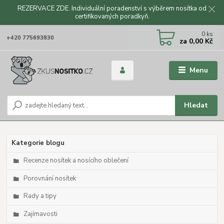
REZERVACE ZDE. Individuální poradenství s výběrem nosítka od
certifikovaných poradkyň.
CZK
0
ks
+420 775693830
za
0,00 Kč
Menu
Hledat
Kategorie blogu
Recenze nosítek a nosícího oblečení
Porovnání nosítek
Rady a tipy
Zajímavosti