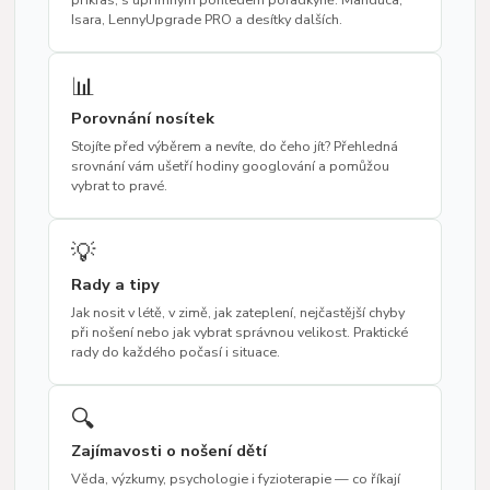
Isara, LennyUpgrade PRO a desítky dalších.
📊
Porovnání nosítek
Stojíte před výběrem a nevíte, do čeho jít? Přehledná
srovnání vám ušetří hodiny googlování a pomůžou
vybrat to pravé.
💡
Rady a tipy
Jak nosit v létě, v zimě, jak zateplení, nejčastější chyby
při nošení nebo jak vybrat správnou velikost. Praktické
rady do každého počasí i situace.
🔍
Zajímavosti o nošení dětí
Věda, výzkumy, psychologie i fyzioterapie — co říkají