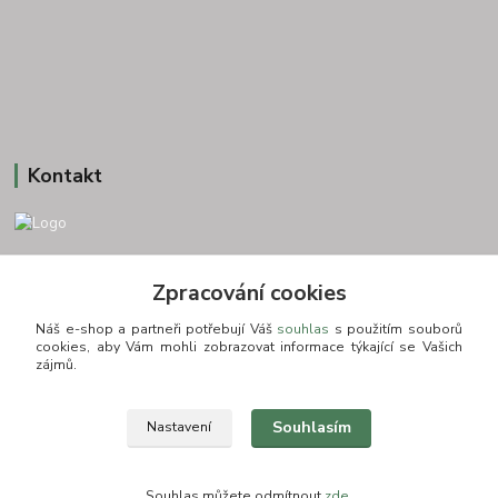
Kontakt
+420 775693830
Zpracování cookies
Otevírací doba: PO-PÁ: 9:00-16:00 NUTNÁ REZERVACE
Náš e-shop a partneři potřebují Váš
souhlas
s použitím souborů
info@zkusnositko.cz
cookies, aby Vám mohli zobrazovat informace týkající se Vašich
zájmů.
Souhlasím
Nastavení
© Copyright 2015-2026 ZkusNositko.cz
Souhlas můžete odmítnout
zde
.