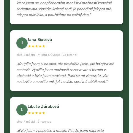
které jsem se v nepřeberném množství možností konečně
zorientovala. Nosítko krásně sedí, je pohodlné jak pro mě,
tak pro miminko, a používáme ho každý den."
Jana Sixtová
J
★★★★★
před 2 měsíci · Místní průvodce · 24 recenzí
„Koupila jsem si nosítko, ale nevěděla jsem, jak ho správně
nastavit. Využila jsem možnosti rezervovat si termín v
obchodě a byla jsem nadšená. Paní se mi věnovala, vše
nastavila a naučila mě, jak nosítko správně obléknout."
Libuše Zárubová
L
★★★★★
před 7 měsíci · 2 recenze
„Byla jsem v pobočce a musím říct, že jsem naprosto