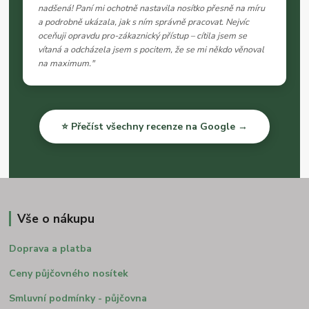
nadšená! Paní mi ochotně nastavila nosítko přesně na míru
a podrobně ukázala, jak s ním správně pracovat. Nejvíc
oceňuji opravdu pro-zákaznický přístup – cítila jsem se
vítaná a odcházela jsem s pocitem, že se mi někdo věnoval
na maximum."
⭐ Přečíst všechny recenze na Google →
Vše o nákupu
Doprava a platba
Ceny půjčovného nosítek
Smluvní podmínky - půjčovna