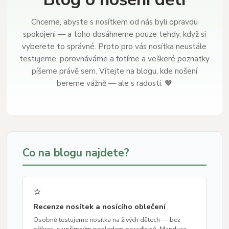
Chceme, abyste s nosítkem od nás byli opravdu
spokojeni — a toho dosáhneme pouze tehdy, když si
vyberete to správné. Proto pro vás nosítka neustále
testujeme, porovnáváme a fotíme a veškeré poznatky
píšeme právě sem. Vítejte na blogu, kde nošení
bereme vážně — ale s radostí. 🧡
Co na blogu najdete?
⭐
Recenze nosítek a nosícího oblečení
Osobně testujeme nosítka na živých dětech — bez
příkras, s upřímným pohledem poradkyně. Manduca,