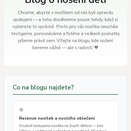
Chceme, abyste s nosítkem od nás byli opravdu
spokojeni — a toho dosáhneme pouze tehdy, když si
vyberete to správné. Proto pro vás nosítka neustále
testujeme, porovnáváme a fotíme a veškeré poznatky
píšeme právě sem. Vítejte na blogu, kde nošení
bereme vážně — ale s radostí. 🧡
Co na blogu najdete?
⭐
Recenze nosítek a nosícího oblečení
Osobně testujeme nosítka na živých dětech — bez
příkras, s upřímným pohledem poradkyně. Manduca,