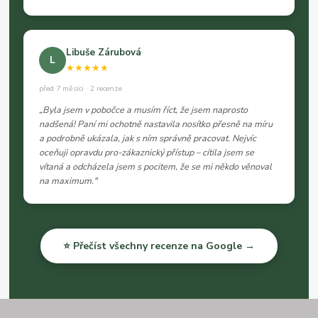
Libuše Zárubová
L
★★★★★
před 7 měsíci · 2 recenze
„Byla jsem v pobočce a musím říct, že jsem naprosto
nadšená! Paní mi ochotně nastavila nosítko přesně na míru
a podrobně ukázala, jak s ním správně pracovat. Nejvíc
oceňuji opravdu pro-zákaznický přístup – cítila jsem se
vítaná a odcházela jsem s pocitem, že se mi někdo věnoval
na maximum."
⭐ Přečíst všechny recenze na Google →