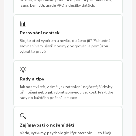
Isara, LennyUpgrade PRO a desítky dalších.
📊
Porovnání nosítek
Stojíte před výběrem a nevíte, do čeho jít? Přehledná
srovnání vám ušetří hodiny googlování a pomůžou
vybrat to pravé.
💡
Rady a tipy
Jak nosit v létě, v zimě, jak zateplení, nejčastější chyby
při nošení nebo jak vybrat správnou velikost. Praktické
rady do každého počasí i situace.
🔍
Zajímavosti o nošení dětí
Věda, výzkumy, psychologie i fyzioterapie — co říkají