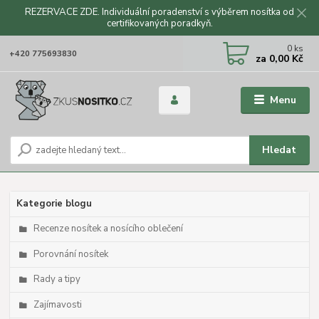
REZERVACE ZDE. Individuální poradenství s výběrem nosítka od
certifikovaných poradkyň.
CZK
0
ks
+420 775693830
za
0,00 Kč
Menu
Hledat
Kategorie blogu
Recenze nosítek a nosícího oblečení
Porovnání nosítek
Rady a tipy
Zajímavosti