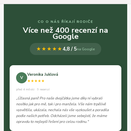
CO O NÁS ŘÍKAJÍ RODIČE
Více než 400 recenzí na
Google
★★★★★
4,8 / 5
na Google
Veronika Juklová
V
★★★★★
před 4 měsíci · 9 recenzí
„Úžasná paní! Pro naše dvojčátka jsme díky ní vybrali
nosítko jak pro mě, tak i pro manžela. Vše nám trpělivě
vysvětlila, ukázala, nechala nás vše vyzkoušet a poradila
podle našich potřeb. Odcházeli jsme sebejistí, že máme
opravdu to nejlepší řešení pro celou rodinu."