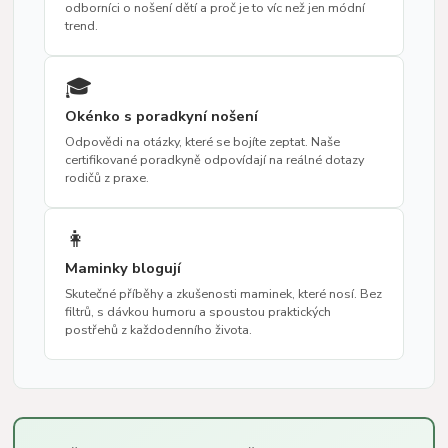
odborníci o nošení dětí a proč je to víc než jen módní
trend.
🎓
Okénko s poradkyní nošení
Odpovědi na otázky, které se bojíte zeptat. Naše
certifikované poradkyně odpovídají na reálné dotazy
rodičů z praxe.
👩
Maminky blogují
Skutečné příběhy a zkušenosti maminek, které nosí. Bez
filtrů, s dávkou humoru a spoustou praktických
postřehů z každodenního života.