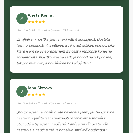
Aneta Konfal
A
★★★★★
před 4 měsíci · Místní průvodce · 135 recenzí
„S výběrem nosítka jsem maximálně spokojená. Dostala
jsem profesionální, trpělivou a zároveň lidskou pomoc, díky
které jsem se v nepřeberném množství možností konečně
zorientovala. Nosítko krásně sedí, je pohodlné jak pro mě,
tak pro miminko, a používáme ho každý den."
Jana Sixtová
J
★★★★★
před 2 měsíci · Místní průvodce · 24 recenzí
„Koupila jsem si nosítko, ale nevěděla jsem, jak ho správně
nastavit. Využila jsem možnosti rezervovat si termín v
obchodě a byla jsem nadšená. Paní se mi věnovala, vše
nastavila a naučila mě, jak nosítko správně obléknout."