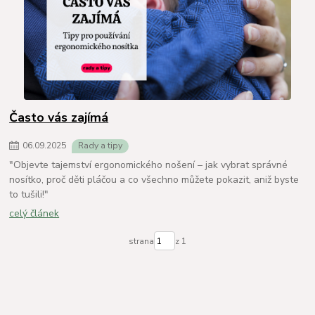
Často vás zajímá
06
.
09
.
2025
Rady a tipy
"Objevte tajemství ergonomického nošení – jak vybrat správné
nosítko, proč děti pláčou a co všechno můžete pokazit, aniž byste
to tušili!"
celý článek
strana
z 1