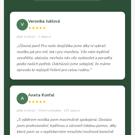
Veronika Juklová
V
★★★★★
před 4 měsíci · 9 recenzí
„Úžasná paní! Pro naše dvojčátka jsme díky ní vybrali
nosítko jak pro mě, tak i pro manžela. Vše nám trpělivě
vysvětlila, ukázala, nechala nás vše vyzkoušet a poradila
podle našich potřeb. Odcházeli jsme sebejistí, že máme
opravdu to nejlepší řešení pro celou rodinu."
Aneta Konfal
A
★★★★★
před 4 měsíci · Místní průvodce · 135 recenzí
„S výběrem nosítka jsem maximálně spokojená. Dostala
jsem profesionální, trpělivou a zároveň lidskou pomoc, díky
které jsem se v nepřeberném množství možností konečně