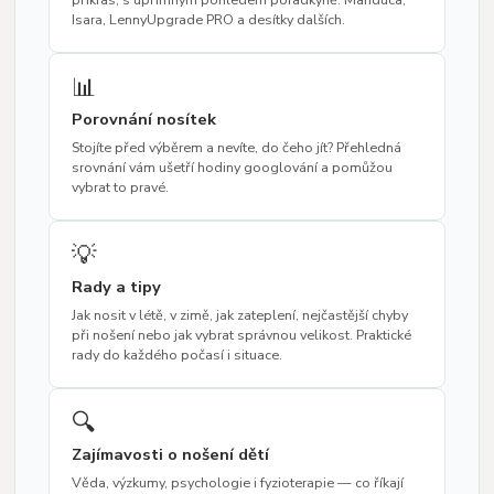
Isara, LennyUpgrade PRO a desítky dalších.
📊
Porovnání nosítek
Stojíte před výběrem a nevíte, do čeho jít? Přehledná
srovnání vám ušetří hodiny googlování a pomůžou
vybrat to pravé.
💡
Rady a tipy
Jak nosit v létě, v zimě, jak zateplení, nejčastější chyby
při nošení nebo jak vybrat správnou velikost. Praktické
rady do každého počasí i situace.
🔍
Zajímavosti o nošení dětí
Věda, výzkumy, psychologie i fyzioterapie — co říkají