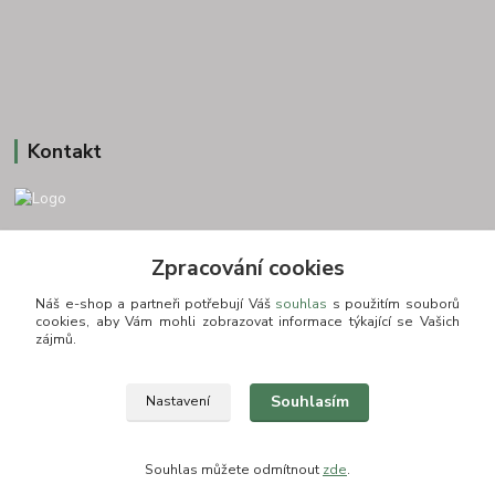
Kontakt
+420 775693830
Zpracování cookies
Otevírací doba: PO-PÁ: 9:00-16:00 NUTNÁ REZERVACE
Náš e-shop a partneři potřebují Váš
souhlas
s použitím souborů
info@zkusnositko.cz
cookies, aby Vám mohli zobrazovat informace týkající se Vašich
zájmů.
Souhlasím
Nastavení
© Copyright 2015-2026 ZkusNositko.cz
Souhlas můžete odmítnout
zde
.
Vytvořeno na
Eshop-rychle.cz