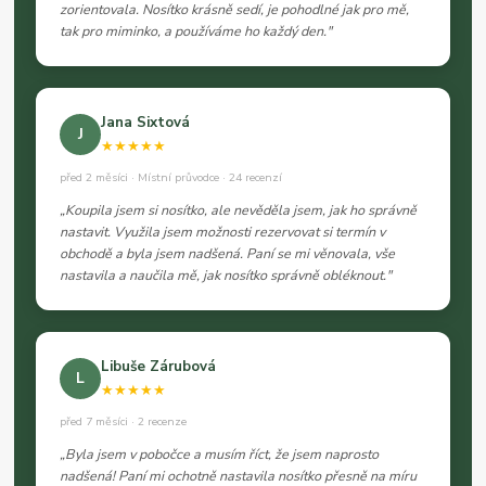
zorientovala. Nosítko krásně sedí, je pohodlné jak pro mě,
tak pro miminko, a používáme ho každý den."
Jana Sixtová
J
★★★★★
před 2 měsíci · Místní průvodce · 24 recenzí
„Koupila jsem si nosítko, ale nevěděla jsem, jak ho správně
nastavit. Využila jsem možnosti rezervovat si termín v
obchodě a byla jsem nadšená. Paní se mi věnovala, vše
nastavila a naučila mě, jak nosítko správně obléknout."
Libuše Zárubová
L
★★★★★
před 7 měsíci · 2 recenze
„Byla jsem v pobočce a musím říct, že jsem naprosto
nadšená! Paní mi ochotně nastavila nosítko přesně na míru