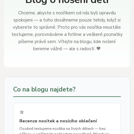
Chceme, abyste s nosítkem od nás byli opravdu
spokojeni — a toho dosáhneme pouze tehdy, když si
vyberete to správné. Proto pro vás nosítka neustále
testujeme, porovnáváme a fotíme a veškeré poznatky
píšeme právě sem. Vítejte na blogu, kde nošení
bereme vážně — ale s radostí. 🧡
Co na blogu najdete?
⭐
Recenze nosítek a nosícího oblečení
Osobně testujeme nosítka na živých dětech — bez
příkras, s upřímným pohledem poradkyně. Manduca,