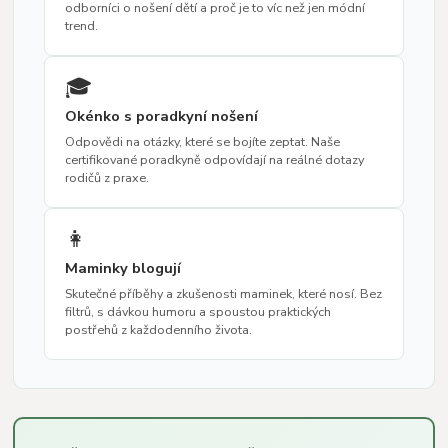
odborníci o nošení dětí a proč je to víc než jen módní
trend.
🎓
Okénko s poradkyní nošení
Odpovědi na otázky, které se bojíte zeptat. Naše
certifikované poradkyně odpovídají na reálné dotazy
rodičů z praxe.
👩
Maminky blogují
Skutečné příběhy a zkušenosti maminek, které nosí. Bez
filtrů, s dávkou humoru a spoustou praktických
postřehů z každodenního života.