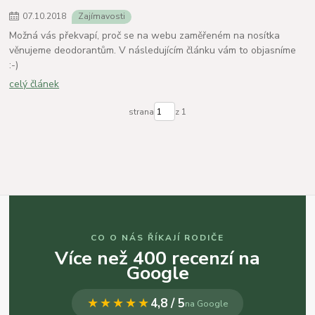
07
.
10
.
2018
Zajímavosti
Možná vás překvapí, proč se na webu zaměřeném na nosítka
věnujeme deodorantům. V následujícím článku vám to objasníme
:-)
celý článek
strana
z 1
CO O NÁS ŘÍKAJÍ RODIČE
Více než 400 recenzí na
Google
★★★★★
4,8 / 5
na Google