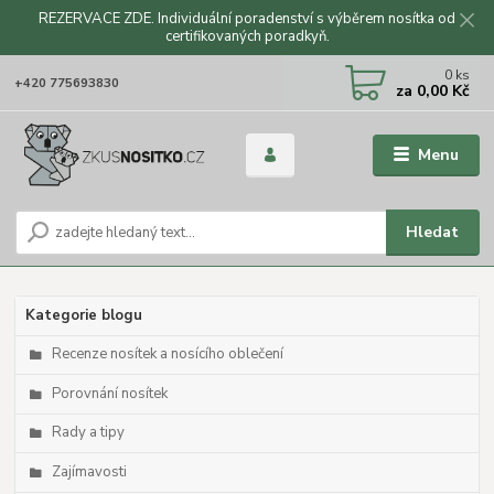
REZERVACE ZDE. Individuální poradenství s výběrem nosítka od
certifikovaných poradkyň.
CZK
0
ks
+420 775693830
za
0,00 Kč
Menu
Hledat
Kategorie blogu
Recenze nosítek a nosícího oblečení
Porovnání nosítek
Rady a tipy
Zajímavosti