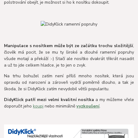
polstrování obejít, je možnost si ho k nosítku dokoupit.
Manipulace s nosítkem může být ze začátku trochu složitější
,
člověk má pocit, že se mu ty široké a dlouhé ramenní popruhy
všude motají a překáží :-) Stačí ale nosítko dvakrát třikrát nasadit
a už to jde celkem hladce, je to jen o zvyk.
Na trhu bohužel zatím není příliš mnoho nosítek, která jsou
opravdu od narození a zároveň vydrží poměrně dlouho, a tak je
škoda, že si DidyKlick zatím nevydobil větši popularitu.
DidyKlick patří mezi velmi kvalitní nosítka
a my můžeme vřele
doporučit jeho
koupi
nebo minimálně
vyzkoušení
.