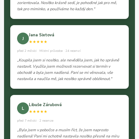
zorientovala. Nosítko krásně sedí, je pohodlné jak pro mě,
tak pro miminko, a používáme ho každý den."
Jana Sixtová
J
★★★★★
před 2 měsíci · Místní průvodce · 24 recenzí
„Koupila jsem si nosítko, ale nevěděla jsem, jak ho správně
nastavit. Využila jsem možnosti rezervovat si termín v
obchodě a byla jsem nadšená. Paní se mi věnovala, vše
nastavila a naučila mě, jak nosítko správně obléknout."
Libuše Zárubová
L
★★★★★
před 7 měsíci · 2 recenze
„Byla jsem v pobočce a musím říct, že jsem naprosto
nadšená! Paní mi ochotně nastavila nosítko přesně na míru