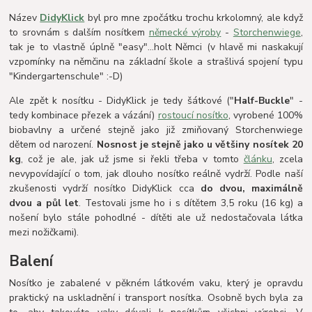
Název
DidyKlick
byl pro mne zpočátku trochu krkolomný, ale když
to srovnám s dalším nosítkem
německé výroby
-
Storchenwiege
,
tak je to vlastně úplně "easy"...holt Němci (v hlavě mi naskakují
vzpomínky na němčinu na základní škole a strašlivá spojení typu
"Kindergartenschule" :-D)
Ale zpět k nosítku - DidyKlick je tedy šátkové ("
Half-Buckle
" -
tedy kombinace přezek a vázání)
rostoucí nosítko
, vyrobené 100%
biobavlny a určené stejně jako již zmiňovaný Storchenwiege
dětem od narození.
Nosnost je stejně jako u většiny nosítek 20
kg
, což je ale, jak už jsme si řekli třeba v tomto
článku
, zcela
nevypovídající o tom, jak dlouho nosítko reálně vydrží. Podle naší
zkušenosti vydrží nosítko DidyKlick cca
do dvou, maximálně
dvou a půl let
. Testovali jsme ho i s dítětem 3,5 roku (16 kg) a
nošení bylo stále pohodlné - dítěti ale už nedostačovala látka
mezi nožičkami).
Balení
Nosítko je zabalené v pěkném látkovém vaku, který je opravdu
praktický na uskladnění i transport nosítka. Osobně bych byla za