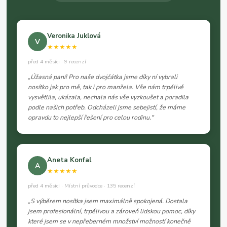
Veronika Juklová
V
★★★★★
před 4 měsíci · 9 recenzí
„Úžasná paní! Pro naše dvojčátka jsme díky ní vybrali
nosítko jak pro mě, tak i pro manžela. Vše nám trpělivě
vysvětlila, ukázala, nechala nás vše vyzkoušet a poradila
podle našich potřeb. Odcházeli jsme sebejistí, že máme
opravdu to nejlepší řešení pro celou rodinu."
Aneta Konfal
A
★★★★★
před 4 měsíci · Místní průvodce · 135 recenzí
„S výběrem nosítka jsem maximálně spokojená. Dostala
jsem profesionální, trpělivou a zároveň lidskou pomoc, díky
které jsem se v nepřeberném množství možností konečně