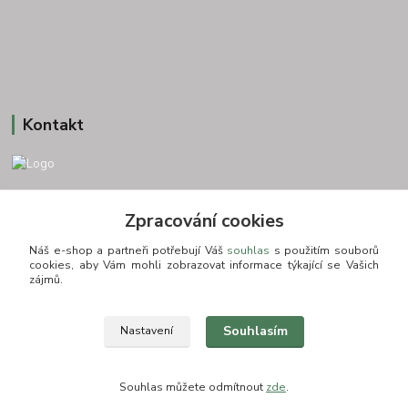
Kontakt
+420 775693830
Zpracování cookies
Otevírací doba: PO-PÁ: 9:00-16:00 NUTNÁ REZERVACE
Náš e-shop a partneři potřebují Váš
souhlas
s použitím souborů
info@zkusnositko.cz
cookies, aby Vám mohli zobrazovat informace týkající se Vašich
zájmů.
Souhlasím
Nastavení
© Copyright 2015-2026 ZkusNositko.cz
Souhlas můžete odmítnout
zde
.
Vytvořeno na
Eshop-rychle.cz