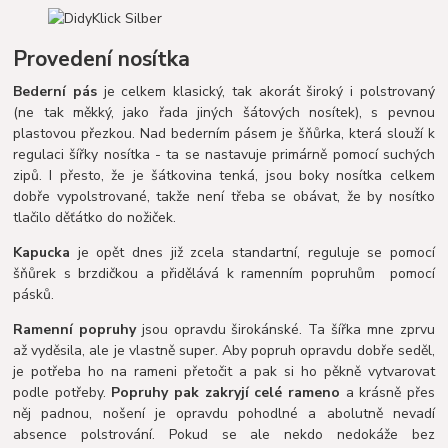
Provedení nosítka
Bederní pás
je celkem klasický, tak akorát široký i polstrovaný
(ne tak měkký, jako řada jiných šátových nosítek), s pevnou
plastovou přezkou. Nad bederním pásem je šňůrka, která slouží k
regulaci šířky nosítka - ta se nastavuje primárně pomocí suchých
zipů. I přesto, že je šátkovina tenká, jsou boky nosítka celkem
dobře vypolstrované, takže není třeba se obávat, že by nosítko
tlačilo děťátko do nožiček.
Kapucka
je opět dnes již zcela standartní, reguluje se pomocí
šňůrek s brzdičkou a přidělává k ramenním popruhům pomocí
pásků.
Ramenní popruhy
jsou opravdu širokánské. Ta šířka mne zprvu
až vyděsila, ale je vlastně super. Aby popruh opravdu dobře seděl,
je potřeba ho na rameni přetočit a pak si ho pěkně vytvarovat
podle potřeby.
Popruhy pak zakryjí celé rameno
a krásně přes
něj padnou, nošení je opravdu pohodlné a abolutně nevadí
absence polstrování. Pokud se ale nekdo nedokáže bez