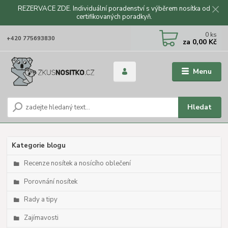
REZERVACE ZDE. Individuální poradenství s výběrem nosítka od
certifikovaných poradkyň.
CZK
0
ks
+420 775693830
za
0,00 Kč
Menu
Hledat
Kategorie blogu
Recenze nosítek a nosícího oblečení
Porovnání nosítek
Rady a tipy
Zajímavosti