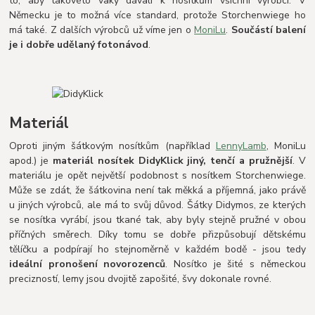
to, aby takovéto vaky dávali k nosítkům všichni výrobci. V
Německu je to možná více standard, protože Storchenwiege ho
má také. Z dalších výrobců už víme jen o
MoniLu
.
Součástí balení
je i dobře udělaný fotonávod
.
Materiál
Oproti jiným šátkovým nosítkům (například
LennyLamb
, MoniLu
apod.) je
materiál nosítek DidyKlick jiný, tenčí a pružnější
. V
materiálu je opět největší podobnost s nosítkem Storchenwiege.
Může se zdát, že šátkovina není tak měkká a příjemná, jako právě
u jiných výrobců, ale má to svůj důvod. Šátky Didymos, ze kterých
se nosítka vyrábí, jsou tkané tak, aby byly stejně pružné v obou
příčných směrech. Díky tomu se dobře přizpůsobují dětskému
tělíčku a podpírají ho stejnoměrně v každém bodě - jsou tedy
ideální pro
nošení novorozenců
. Nosítko je šité s německou
precizností, lemy jsou dvojitě zapošité, švy dokonale rovné.