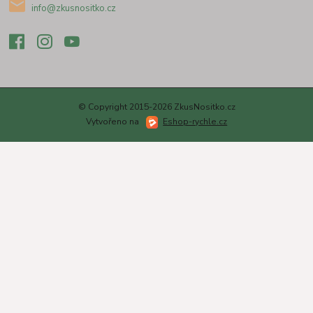
info@zkusnositko.cz
© Copyright 2015-2026 ZkusNositko.cz
Vytvořeno na
Eshop-rychle.cz