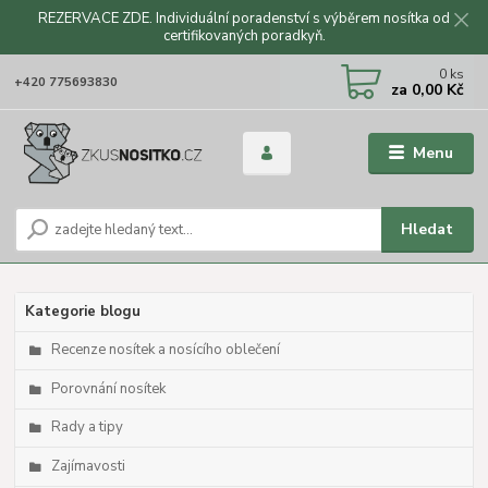
REZERVACE ZDE. Individuální poradenství s výběrem nosítka od
certifikovaných poradkyň.
CZK
0
ks
+420 775693830
za
0,00 Kč
Menu
Hledat
Kategorie blogu
Recenze nosítek a nosícího oblečení
Porovnání nosítek
Rady a tipy
Zajímavosti