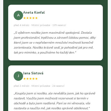
Aneta Konfal
A
★★★★★
před 4 měsíci · Místní průvodce · 135 recenzí
„S výběrem nosítka jsem maximálně spokojená. Dostala
jsem profesionální, trpělivou a zároveň lidskou pomoc, díky
které jsem se v nepřeberném množství možností konečně
zorientovala. Nosítko krásně sedí, je pohodlné jak pro mě,
tak pro miminko, a používáme ho každý den."
Jana Sixtová
J
★★★★★
před 2 měsíci · Místní průvodce · 24 recenzí
„Koupila jsem si nosítko, ale nevěděla jsem, jak ho správně
nastavit. Využila jsem možnosti rezervovat si termín v
obchodě a byla jsem nadšená. Paní se mi věnovala, vše
nastavila a naučila mě, jak nosítko správně obléknout."