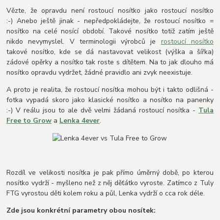
Vězte, že opravdu není rostoucí nosítko jako rostoucí nosítko
:-) Anebo ještě jinak - nepředpokládejte, že rostoucí nosítko =
nosítko na celé nosící období. Takové nosítko totiž zatím ještě
nikdo nevymyslel. V terminologii výrobců je
rostoucí nosítko
takové nosítko, kde se dá nastavovat velikost (výška a šířka)
zádové opěrky a nosítko tak roste s dítětem. Na to jak dlouho má
nosítko opravdu vydržet, žádné pravidlo ani zvyk neexistuje.
A proto je realita, že rostoucí nosítka mohou být i takto odlišná -
fotka vypadá skoro jako klasické nosítko a nosítko na panenky
:-) V reálu jsou to ale dvě velmi žádaná rostoucí nosítka -
Tula
Free to Grow
a
Lenka 4ever
.
Rozdíl ve velikosti nosítka je pak přímo úměrný době, po kterou
nosítko vydrží - myšleno než z něj děťátko vyroste. Zatímco z Tuly
FTG vyrostou děti kolem roku a půl, Lenka vydrží o cca rok déle.
Zde jsou konkrétní parametry obou nosítek: