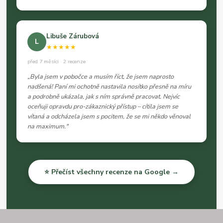
Libuše Zárubová
L
★★★★★
před 7 měsíci · 2 recenze
„Byla jsem v pobočce a musím říct, že jsem naprosto
nadšená! Paní mi ochotně nastavila nosítko přesně na míru
a podrobně ukázala, jak s ním správně pracovat. Nejvíc
oceňuji opravdu pro-zákaznický přístup – cítila jsem se
vítaná a odcházela jsem s pocitem, že se mi někdo věnoval
na maximum."
⭐ Přečíst všechny recenze na Google →