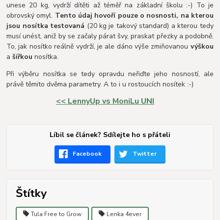
unese 20 kg, vydrží dítěti až téměř na základní školu :-) To je
obrovský omyl.
Tento údaj hovoří pouze o nosnosti, na kterou
jsou nosítka testovaná
(20 kg je takový standard) a kterou tedy
musí unést, aniž by se začaly párat švy, praskat přezky a podobně.
To, jak nosítko reálně vydrží, je ale dáno výše zmiňovanou
výškou
a
šířkou
nosítka.
Při výběru nosítka se tedy opravdu neřiďte jeho nosností, ale
právě těmito dvěma parametry. A to i u rostoucích nosítek :-)
<< LennyUp vs MoniLu UNI
Líbil se článek? Sdílejte ho s přáteli
Facebook
Twitter
Štítky
Tula Free to Grow
Lenka 4ever