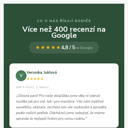
CO O NÁS ŘÍKAJÍ RODIČE
Více než 400 recenzí na
Google
★★★★★
4,8 / 5
na Google
Veronika Juklová
V
★★★★★
před 4 měsíci · 9 recenzí
„Úžasná paní! Pro naše dvojčátka jsme díky ní vybrali
nosítko jak pro mě, tak i pro manžela. Vše nám trpělivě
vysvětlila, ukázala, nechala nás vše vyzkoušet a poradila
podle našich potřeb. Odcházeli jsme sebejistí, že máme
opravdu to nejlepší řešení pro celou rodinu."