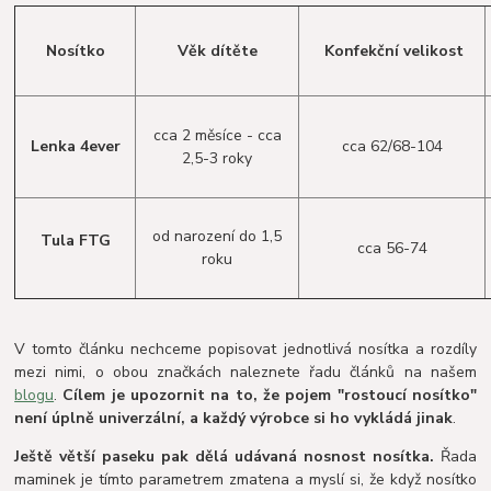
Nosítko
Věk dítěte
Konfekční velikost
cca 2 měsíce - cca
Lenka 4ever
cca 62/68-104
2,5-3 roky
od narození do 1,5
Tula FTG
cca 56-74
roku
V tomto článku nechceme popisovat jednotlivá nosítka a rozdíly
mezi nimi, o obou značkách naleznete řadu článků na našem
blogu
.
Cílem je upozornit na to, že pojem "rostoucí nosítko"
není úplně univerzální, a každý výrobce si ho vykládá jinak
.
Ještě větší paseku pak dělá udávaná nosnost nosítka.
Řada
maminek je tímto parametrem zmatena a myslí si, že když nosítko