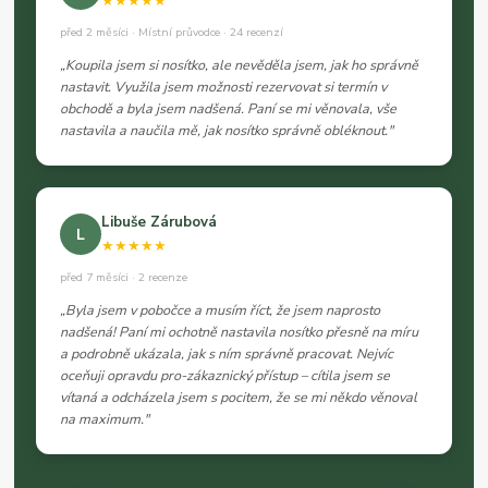
★★★★★
před 2 měsíci · Místní průvodce · 24 recenzí
„Koupila jsem si nosítko, ale nevěděla jsem, jak ho správně
nastavit. Využila jsem možnosti rezervovat si termín v
obchodě a byla jsem nadšená. Paní se mi věnovala, vše
nastavila a naučila mě, jak nosítko správně obléknout."
Libuše Zárubová
L
★★★★★
před 7 měsíci · 2 recenze
„Byla jsem v pobočce a musím říct, že jsem naprosto
nadšená! Paní mi ochotně nastavila nosítko přesně na míru
a podrobně ukázala, jak s ním správně pracovat. Nejvíc
oceňuji opravdu pro-zákaznický přístup – cítila jsem se
vítaná a odcházela jsem s pocitem, že se mi někdo věnoval
na maximum."