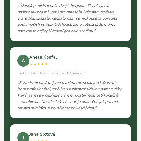
„Úžasná paní! Pro naše dvojčátka jsme díky ní vybrali
nosítko jak pro mě, tak i pro manžela. Vše nám trpělivě
vysvětlila, ukázala, nechala nás vše vyzkoušet a poradila
podle našich potřeb. Odcházeli jsme sebejistí, že máme
opravdu to nejlepší řešení pro celou rodinu."
Aneta Konfal
A
★★★★★
před 4 měsíci · Místní průvodce · 135 recenzí
„S výběrem nosítka jsem maximálně spokojená. Dostala
jsem profesionální, trpělivou a zároveň lidskou pomoc, díky
které jsem se v nepřeberném množství možností konečně
zorientovala. Nosítko krásně sedí, je pohodlné jak pro mě,
tak pro miminko, a používáme ho každý den."
Jana Sixtová
J