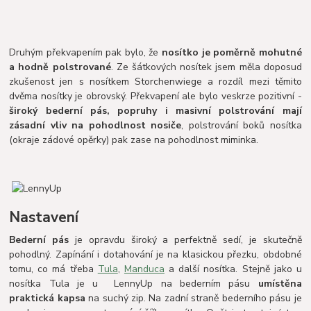
Druhým překvapením pak bylo, že
nosítko je poměrně mohutné
a hodně polstrované
. Ze šátkových nosítek jsem měla doposud
zkušenost jen s nosítkem Storchenwiege a rozdíl mezi těmito
dvěma nosítky je obrovský. Překvapení ale bylo veskrze pozitivní -
široký bederní pás, popruhy i masivní polstrování mají
zásadní vliv na pohodlnost nosiče
, polstrování boků nosítka
(okraje zádové opěrky) pak zase na pohodlnost miminka.
Nastavení
Bederní pás
je opravdu široký a perfektně sedí, je skutečně
pohodlný. Zapínání i dotahování je na klasickou přezku, obdobné
tomu, co má třeba
Tula
,
Manduca
a další nosítka. Stejně jako u
nosítka Tula je u LennyUp na bederním pásu
umístěna
praktická kapsa
na suchý zip. Na zadní straně bederního pásu je