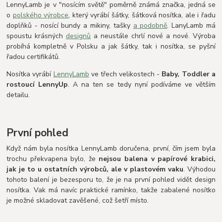
LennyLamb je v "nosícím světě" poměrně známá značka, jedná se
o
polského výrobce
, který vyrábí šátky, šátková nosítka, ale i řadu
doplňků - nosící bundy a mikiny, tašky
a podobně
. LanyLamb má
spoustu krásných
designů
a neustále chrlí nové a nové. Výroba
probíhá kompletně v Polsku a jak šátky, tak i nosítka, se pyšní
řadou certifikátů.
Nosítka vyrábí
LennyLamb
ve třech velikostech -
Baby, Toddler a
rostoucí LennyUp
. A na ten se tedy nyní podíváme ve větším
detailu.
První pohled
Když nám byla nosítka LennyLamb doručena, první, čím jsem byla
trochu překvapena bylo, že
nejsou balena v papírové krabici,
jak je to u ostatních výrobců, ale v plastovém vaku
. Výhodou
tohoto balení je bezesporu to, že je na první pohled vidět design
nosítka. Vak má navíc praktické ramínko, takže zabalené nosítko
je možné skladovat zavěšené, což šetří místo.