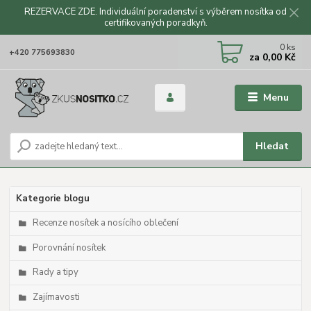
REZERVACE ZDE. Individuální poradenství s výběrem nosítka od
certifikovaných poradkyň.
CZK
0
ks
+420 775693830
za
0,00 Kč
Menu
Hledat
Kategorie blogu
Recenze nosítek a nosícího oblečení
Porovnání nosítek
Rady a tipy
Zajímavosti