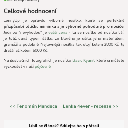
Celkové hodnocení
LennyUp je opravdu výborné nosítko, které se perfektně
přizpůsobí tělíčku miminka a je výborně pohodlné pro nosiče
.
Jedinou "nevýhodou" je
vyšší cena
- ta se nosítko od nosítka liší,
je totiž daná typem šátku, ze kterého je ušita, jeho materiálem,
gramáží a podobně. Nejlevnější nosítka tak stojí kolem 2800 Kč, ty
dražší až kolem 5000 Kč.
Na ilustračních fotografiích je nosítko
Basic Kyanit
, které si můžete
vyzkoušet v naší
půjčovně
.
<< Fenomén Manduca
Lenka 4ever - recenze >>
Líbil se článek? Sdílejte ho s přáteli