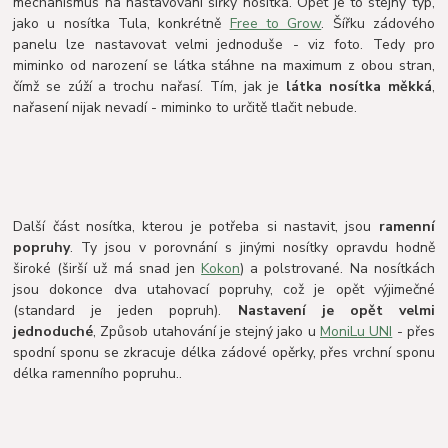
mechanismus na nastavování šířky nosítka. Opět je to stejný typ,
jako u nosítka Tula, konkrétně
Free to Grow
. Šířku zádového
panelu lze nastavovat velmi jednoduše - viz foto. Tedy pro
miminko od narození se látka stáhne na maximum z obou stran,
čímž se zúží a trochu nařasí. Tím, jak je
látka nosítka měkká
,
nařasení nijak nevadí - miminko to určitě tlačit nebude.
Další část nosítka, kterou je potřeba si nastavit, jsou
ramenní
popruhy
. Ty jsou v porovnání s jinými nosítky opravdu hodně
široké (širší už má snad jen
Kokon
) a polstrované. Na nosítkách
jsou dokonce dva utahovací popruhy, což je opět výjimečné
(standard je jeden popruh).
Nastavení je opět velmi
jednoduché
, Způsob utahování je stejný jako u
MoniLu UNI
- přes
spodní sponu se zkracuje délka zádové opěrky, přes vrchní sponu
délka ramenního popruhu..