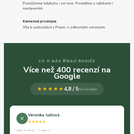
Pomůžeme kdykoliv, i on-line. Poradíme s výběrem i
nastavením.
Kamenná prodejna
Vše k vyzkoušení v Praze, s odborným servisem.
CO O NÁS ŘÍKAJÍ RODIČE
Více než 400 recenzí na
Google
★★★★★
4,8 / 5
na Google
Veronika Juklová
V
★★★★★
před 4 měsíci · 9 recenzí