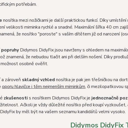
ecifickým potřebám.
ce
nosítka mezi nožičkami je další praktickou funkcí. Díky umístění
ení velikosti miminka rychlé a snadné. Maximální šířka 40 cm zajiš
namená, že nosítko "poroste" s vaším dítětem již od narození (oso
 popruhy
Didymos DidyFix jsou navrženy s ohledem na maximální 
 což znamená, že nebudou tlačit ani při delším nošení. Díky prod
 možnost osobně ověřit.
í a zároveň
skladný vzhled
nosítka je pak jen třešničkou na dor
e
oporu hlavičce i těm nejmenším miminkům
, či mezilopatkovou s
mé
zkušenosti
s nosítkem Didymos DidyFix je
jednoznačně pozi
ržitelnost. Ačkoli je vždy důležité nosítko před koupí vyzkoušet, 
DidyFix by měl být na vašem seznamu kandidátů velmi vysoko.
Didymos DidyFix 