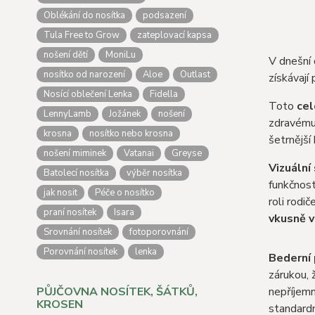
Oblékání do nosítka
podsazení
Tula Free to Grow
zateplovací kapsa
nošení dětí
MoniLu
V dnešní d
nosítko od narození
Aloe
Outlast
získávají
Nosící oblečení Lenka
Fidella
Toto
ce
LennyLamb
Jožánek
nošení
zdravému 
krosna
nosítko nebo krosna
šetrnější
nošení miminek
Vatanai
Greyse
Vizuální
Batolecí nosítka
výběr nosítka
funkčnost
jak nosit
Péče o nosítko
roli rodi
praní nosítek
Isara
vkusně 
Srovnání nosítek
fotoporovnání
Porovnání nosítek
lenka
Bederní
zárukou, 
PŮJČOVNA NOSÍTEK, ŠÁTKŮ,
nepříjemn
KROSEN
standardn