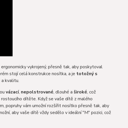
 a ergonomicky vykrojený, přesně tak, aby poskytoval
erém stojí celá konstrukce nosítka, a je
totožný s
a kvalitu.
sou
vázací
,
nepolstrované
, dlouhé a
široké
, což
ostoucího dítěte. Když se vaše dítě z malého
cm, popruhy vám umožní rozšířit nosítko přesně tak, aby
ožní, aby vaše dítě vždy sedělo v ideální "M" pozici, což