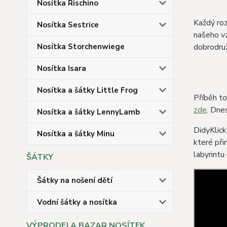
Nosítka Rischino
Každý roz
Nosítka Sestrice
našeho vz
Nosítka Storchenwiege
dobrodruž
Nosítka Isara
Nosítka a šátky Little Frog
Příběh to
zde
. Dne
Nosítka a šátky LennyLamb
DidyKlick
Nosítka a šátky Minu
které při
labyrintu 
ŠÁTKY
Šátky na nošení dětí
Vodní šátky a nosítka
VÝPRODEJ A BAZAR NOSÍTEK