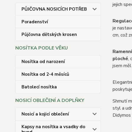
jejich sp
PŮJČOVNA NOSICÍCH POTŘEB
Regula
Poradenství
je nastav
Půjčovna dětských krosen
cm, což z
NOSÍTKA PODLE VĚKU
Ramenní
ploché
,
Nosítka od narození
jsem měl
Nosítka od 2-4 měsíců
Elegantn
Batolecí nosítka
poskytuj
NOSICÍ OBLEČENÍ A DOPLŇKY
Shrnutí 
styl a ud
Nosicí a kojicí oblečení
Didymos 
Kapsy na nosítka a vsadky do