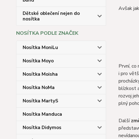
bund
Avšak jak
Dětské oblečení nejen do
nosítka
NOSÍTKA PODLE ZNAČEK
Nosítka MoniLu
Nosítka Moyo
První, co
i pro vět
Nosítka Moisha
procházk
Nosítka NoMa
blízkost a
rozvoj j
Nosítka MartyS
plný poho
Nosítka Manduca
Další
zm
Nosítka Didymos
představu
nevídanou