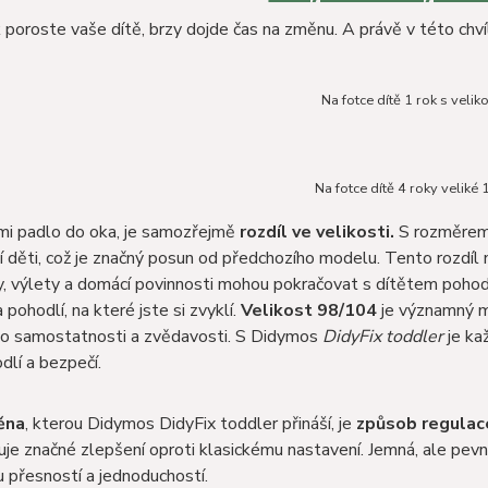
 poroste vaše dítě, brzy dojde čas na změnu. A právě v této chvíl
Na fotce dítě 1 rok s velik
Na fotce dítě 4 roky veliké
 mi padlo do oka, je samozřejmě
rozdíl ve velikosti.
S rozměrem 
ší děti, což je značný posun od předchozího modelu. Tento rozdíl n
y, výlety a domácí povinnosti mohou pokračovat s dítětem poho
 pohodlí, na které jste si zvyklí.
Velikost 98/104
je významný mi
eho samostatnosti a zvědavosti. S Didymos
DidyFix toddler
je ka
dlí a bezpečí.
ěna
, kterou Didymos DidyFix toddler přináší, je
způsob regulac
je značné zlepšení oproti klasickému nastavení. Jemná, ale pevn
 přesností a jednoduchostí.