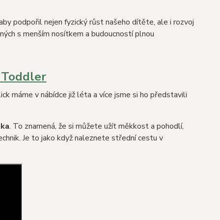
by podpořil nejen fyzický růst našeho dítěte, ale i rozvoj
vených s menším nosítkem a budoucností plnou
 Toddler
ck máme v nábídce již léta a více jsme si ho představili
tka
. To znamená, že si můžete užít měkkost a pohodlí,
chnik. Je to jako když naleznete střední cestu v