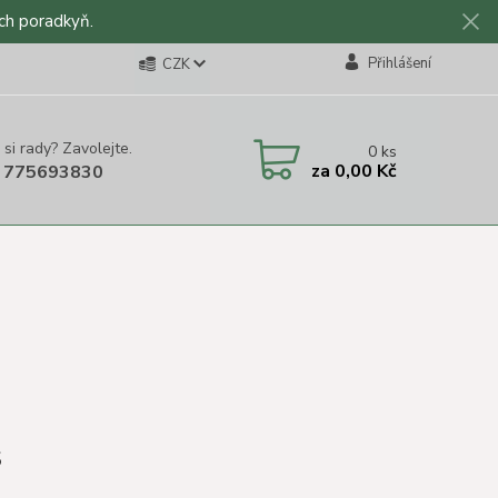
ch poradkyň.
Přihlášení
CZK
 si rady? Zavolejte.
0
ks
za
0,00 Kč
 775693830
s