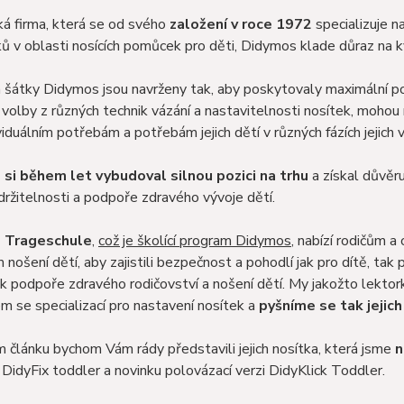
á firma, která se od svého
založení v roce 1972
specializuje n
ů v oblasti nosících pomůcek pro děti, Didymos klade důraz na k
 šátky Didymos jsou navrženy tak, aby poskytovaly maximální podp
volby z různých technik vázání a nastavitelnosti nosítek, mohou r
dividuálním potřebám a potřebám jejich dětí v různých fázích jejich 
si během let vybudoval silnou pozici na trhu
a získal důvěr
udržitelnosti a podpoře zdravého vývoje dětí.
 Trageschule
,
což je školící program Didymos
, nabízí rodičům a
 nošení dětí, aby zajistili bezpečnost a pohodlí jak pro dítě, ta
 podpoře zdravého rodičovství a nošení dětí. My jakožto lektor
 se specializací pro nastavení nosítek a
pyšníme se tak jejich
 článku bychom Vám rády představili jejich nosítka, která jsme
n
 DidyFix toddler a novinku polovázací verzi DidyKlick Toddler.