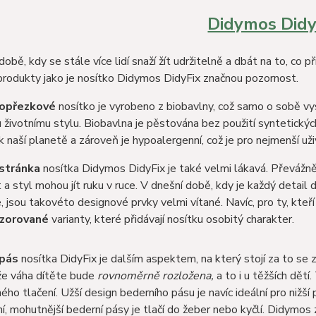
Didymos Didy
obě, kdy se stále více lidí snaží žít udržitelně a dbát na to, co př
 produkty jako je nosítko Didymos DidyFix značnou pozornost.
lopřezkové
nosítko je vyrobeno z biobavlny, což samo o sobě vys
životnímu stylu. Biobavlna je pěstována bez použití syntetických
 k naší planetě a zároveň je hypoalergenní, což je pro nejmenší u
 stránka
nosítka Didymos DidyFix je také velmi lákavá. Převážn
 a styl mohou jít ruku v ruce. V dnešní době, kdy je každý detail
če, jsou takovéto designové prvky velmi vítané. Navíc, pro ty, kteří
vzorované
varianty, které přidávají nosítku osobitý charakter.
 pás
nosítka DidyFix je dalším aspektem, na který stojí za to se 
že váha dítěte bude
rovnoměrně rozložena,
a to i u těžších dětí
ého tlačení. Užší design bederního pásu je navíc ideální pro nižš
í, mohutnější bederní pásy je tlačí do žeber nebo kyčlí. Didymos 