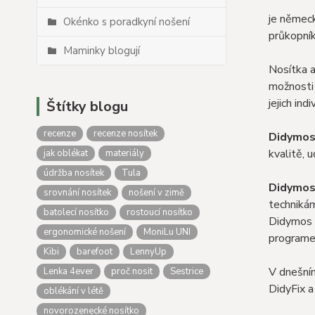
je německ
Okénko s poradkyní nošení
průkopník
Maminky blogují
Nosítka a
možnosti 
jejich in
Štítky blogu
recenze
recenze nosítek
Didymos 
kvalitě, 
jak oblékat
materiály
údržba nosítek
Tula
Didymos
srovnání nosítek
nošení v zimě
technikám
batolecí nosítko
rostoucí nosítko
Didymos k
ergonomické nošení
MoniLu UNI
programem
Kibi
barefoot
LennyUp
V dnešním
Lenka 4ever
proč nosit
Sestrice
DidyFix a
oblékání v létě
novorozenecké nosítko