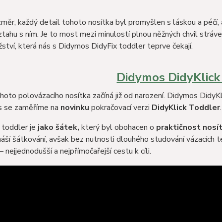
měr, každý detail tohoto nosítka byl promyšlen s láskou a péčí, a
tahu s ním. Je to most mezi minulostí plnou něžných chvil strá
ství, která nás s Didymos DidyFix toddler teprve čekají.
Didymos DidyKlick
hoto polovázacího nosítka začíná již od narození. Didymos DidyKli
s se zaměříme na
novinku
pokračovací verzi
DidyKlick Toddler
.
 toddler je
jako šátek,
který byl obohacen o
praktičnost nosí
náší šátkování, avšak bez nutnosti dlouhého studování vázacích te
– nejjednodušší a nejpřímočařejší cestu k cíli.