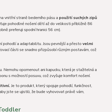
 na vnitřní straně bederního pásu a
použití suchých zipů
ťuje pohodlné nošení dětí až do velikosti přibližně 86
bně preferuji spodní hranici 56 cm).
pohodlí a adaptabilitu. Jsou pevnější a přesto
velmi
lužovací části se snadno přizpůsobí různým postavám, což
tu. Nemohu opomenout ani kapucku, která je stažitelná a
ponu s možností posuvu, což zvyšuje komfort nošení.
tivní.
Je to produkt, který spojuje pohodlí, funkčnost,
aby jste se ujistili, že bude vyhovovat právě vám,
Toddler