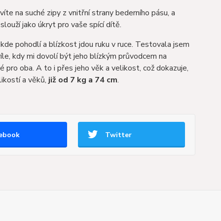
avíte na suché zipy z vnitřní strany bederního pásu, a
slouží jako úkryt pro vaše spící dítě.
 kde pohodlí a blízkost jdou ruku v ruce. Testovala jsem
hvíle, kdy mi dovolí být jeho blízkým průvodcem na
pro oba. A to i přes jeho věk a velikost, což dokazuje,
ikostí a věků,
již od 7 kg a 74 cm
.
ebook
Twitter