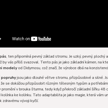
 pás
, ten připomíná pevný základ stromu. Je uzký, pevný, plochý
iž by vás příliš svazoval. Tento pás je jako základní kámen, na kt
mi modely
od Didymosu, což značí, že výrobce dbá na konzistenci 
 popruhy
jsou jako dlouhé větve stromu, přizpůsobivé a silné. J
 že se dokážou přizpůsobit různým tělesným typům a potřebám r
 promění v brouka šturma, tedy když překročí základní šířku 48 
 kolínka ke kolínku. Tato adaptabilita je jako magie, která vám um
 k zdravému vývoji kyčlí.