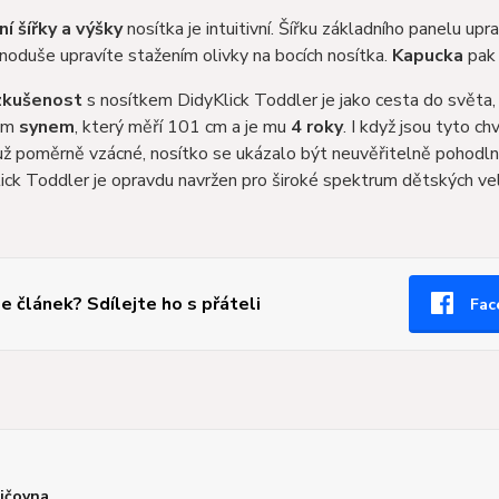
í šířky a výšky
nosítka je intuitivní. Šířku základního panelu upr
noduše upravíte stažením olivky na bocích nosítka.
Kapucka
pak 
 zkušenost
s nosítkem DidyKlick Toddler je jako cesta do světa,
vým
synem
, který měří 101 cm a je mu
4 roky
. I když jsou tyto c
už poměrně vzácné, nosítko se ukázalo být neuvěřitelně pohodlné 
ick Toddler je opravdu navržen pro široké spektrum dětských vel
se článek? Sdílejte ho s přáteli
Fac
jčovna