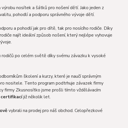
a výrobu nosítek a šátků pro nošení dětí. Jako jeden z
valitu, pohodlí a podporu správného vývoje dětí.
oru a pohodlí jak pro dítě, tak pro nosícího rodiče. Díky
odiče najít ideální způsob nošení, který nejlépe vyhovuje
vývoje.
u rodičů po celém světě díky svému závazku k vysoké
 odborníkům školení a kurzy, které je naučí správným
k pro nositele. Tento program podtrhuje závazek firmy
ky firmy Zkusnosítko jsme prošli tímto vždělávacím
 certifikací
již několik let.
ově
vybrali na prodej pro náš obchod. Celopřezkové