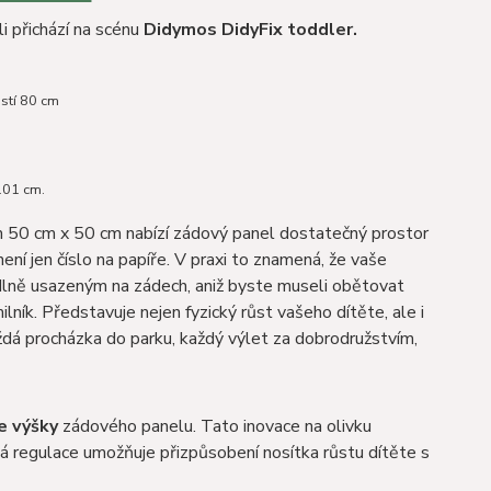
i přichází na scénu
Didymos DidyFix toddler.
ostí 80 cm
 101 cm.
50 cm x 50 cm nabízí zádový panel dostatečný prostor
ení jen číslo na papíře. V praxi to znamená, že vaše
dlně usazeným na zádech, aniž byste museli obětovat
lník. Představuje nejen fyzický růst vašeho dítěte, ale i
ždá procházka do parku, každý výlet za dobrodružstvím,
e výšky
zádového panelu. Tato inovace na olivku
á regulace umožňuje přizpůsobení nosítka růstu dítěte s