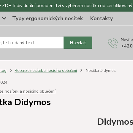
DE. Individuální poradenství s výběrem nosítka od certifikovaný
o
Typy ergonomických nosítek
Kontakty
Nevíte
Hledat
+420
Blog
Recenze nosítek a nosícího oblečení
Nosítka Didymos
2024
e nosítek a nosícího oblečení
tka Didymos
Didymo