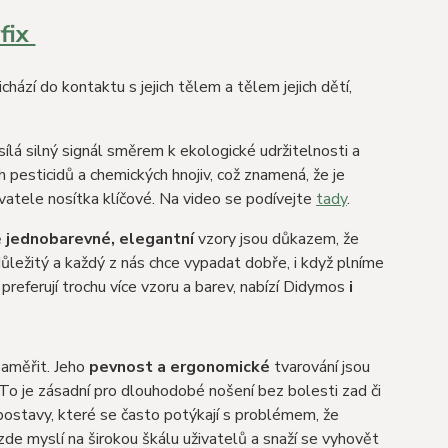
fix
ichází do kontaktu s jejich tělem a tělem jejich dětí,
ílá silný signál směrem k ekologické udržitelnosti a
 pesticidů a chemických hnojiv, což znamená, že je
živatele nosítka klíčové. Na video se podívejte
tady
.
ě
jednobarevné, elegantní
vzory jsou důkazem, že
 důležitý a každý z nás chce vypadat dobře, i když plníme
 preferují trochu více vzoru a barev, nabízí Didymos
i
zaměřit. Jeho
pevnost a ergonomické
tvarování jsou
. To je zásadní pro dlouhodobé nošení bez bolesti zad či
í postavy, které se často potýkají s problémem, že
zde myslí na širokou škálu uživatelů a snaží se vyhovět