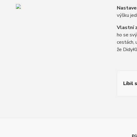
Nastaven
výšku jed
Vlastní
ho se s
cestách, 
že DidyKl
Líbil 
Pů