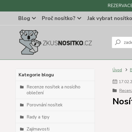
REZERVACE Z
Blog
Proč nosítko?
Jak vybrat nosítk
Úvod
Kategorie blogu
17
.
02
.
Recenze nosítek a nosícího
Recenz
oblečení
Nosí
Porovnání nosítek
Rady a tipy
Zajímavosti