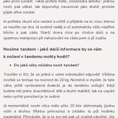
jako první sundat. Takže jestliže máte „nošenečka aktivku“, jednou
nosit, pak utíkat, tak doporučuji navazovat jako druhé, protože
půjde dříve sundat.
Je potřeba zkusit více variant a určitě si přijdete na tu svou, kterou
se naučíte raz dva. Já osobně raději a už automaticky vážu nejdříve
břicho a pak záda. Starší dcera chce po chvilce dolů a na
opatrnou manipulaci při nahazování na záda jsem si již zvykla.
Nosíme tandem – jaké další informace by se vám
k nošení v tandemu mohly hodit?
Do jaké váhy zvládnu nosit tandem?
Troufám si říct, že se jedná o velmi individuální odpověď. Většina
nosítek se testuje na nosnost do 20 kg. Nicméně si myslím, že tato
váha, ještě vynásobená dvakrát, je do tandemu zničující. Když
budete mít jedno dvacetikilové dítě a druhé maličké, tak na uspání
nebo rychlé ponošení je to reálné.
Já momentálně nosím něco málo přes 20 kilo dohromady (jednu
roční a druhou tříletou princeznu) a zvládnu tu půl hodinku
maximálně. Přiznávám, že je to pro mě pak už značně náročné. Ale