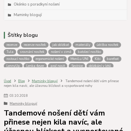
Okénko s poradkyní nošení
Maminky blogují
Štítky blogu
recenze
recenze nosítek
jak oblékat
materiály
údržba nosítek
Tula
srovnání nosítek
nošení v zimě
batolecí nosítko
rostoucí nosítko
ergonomické nošení
MoniLu UNI
Kibi
barefoot
LennyUp
Lenka 4ever
proč nosit
Sestrice
oblékání v létě
novorozenecké nosítko
Oblékání do nosítka
podsazení
Tula Free to Grow
zateplovací kapsa
nošení dětí
MoniLu
Úvod
Blog
Maminky blogují
Tandemové nošení dětí vám přinese
nejen kila navíc, ale úžasnou blízkost a vysportované nohy
nosítko od narození
Aloe
Outlast
Nosící oblečení Lenka
Fidella
LennyLamb
Jožánek
nošení
krosna
nosítko nebo krosna
03
.
10
.
2018
nošení miminek
Vatanai
Greyse
Batolecí nosítka
výběr nosítka
Maminky blogují
jak nosit
Péče o nosítko
praní nosítek
Isara
Srovnání nosítek
Tandemové nošení dětí vám
fotoporovnání
Porovnání nosítek
lenka
přinese nejen kila navíc, ale
úžasnou blízkost a vysportované