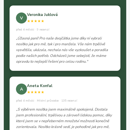
Veronika Juklová
V
★★★★★
před 4 měsíci · 9 recenzí
„Úžasná paní! Pro naše dvojčátka jsme díky ní vybrali
nosítko jak pro mě, tak i pro manžela. Vše nám trpělivě
vysvětlila, ukázala, nechala nás vše vyzkoušet a poradila
podle našich potřeb. Odcházeli jsme sebejistí, že máme
opravdu to nejlepší řešení pro celou rodinu."
Aneta Konfal
A
★★★★★
před 4 měsíci · Místní průvodce · 135 recenzí
„S výběrem nosítka jsem maximálně spokojená. Dostala
jsem profesionální, trpělivou a zároveň lidskou pomoc, díky
které jsem se v nepřeberném množství možností konečně
zorientovala. Nosítko krásně sedí, je pohodlné jak pro mě,