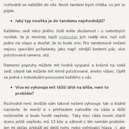
rozhodně se neblížím do cíle. Nosit tandem bych chtěla, co jen to
půjde.
Jaký typ nosítka je do tandemu nejvhodnější?
Každému sedí něco jiného. Jistě máte zkušenost i u samotných
nosítek, že je mnohdy lepší
vyzkoušet
jich raději více, než vzít
jedno na slepo a doufat, že to bude ono. Pro tandemové nošení
nejsou speciální požadavky, jako např. silnější bederní pás, více
polstrovaná ramena, atd.
Ramenní popruhy můžete mít hodně vycpané a krásně na sobě
sedí, stejně tak můžete mít mírně polstrované, anebo vůbec. Opět
se jedná o individuální posouzení každého z vás.
Více mi vyhovuje mít těžší dítě na břiše, není to
problém?
Rozhodně není. Jestliže vám takové nošení vyhovuje, tak si klidně
nastavte, že menší si s přehledem nahodíte na záda a těžší
nošeneček si bude hovět vepředu. Taky moc ráda nosím starší
dceru ještě vepředu, má 13 kilo a váhově s tím nemám problém.
Jen mi občas překáží její delší nohy, nebo vyčnívající hlava :-), ale