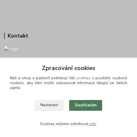
Kontakt
+420 775693830
Zpracování cookies
Otevírací doba: PO-PÁ: 9:00-16:00 NUTNÁ REZERVACE
Náš e-shop a partneři potřebují Váš
souhlas
s použitím souborů
info@zkusnositko.cz
cookies, aby Vám mohli zobrazovat informace týkající se Vašich
zájmů.
Souhlasím
Nastavení
© Copyright 2015-2026 ZkusNositko.cz
Souhlas můžete odmítnout
zde
.
Vytvořeno na
Eshop-rychle.cz