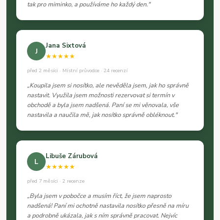
tak pro miminko, a používáme ho každý den."
Jana Sixtová
J
★★★★★
před 2 měsíci · Místní průvodce · 24 recenzí
„Koupila jsem si nosítko, ale nevěděla jsem, jak ho správně
nastavit. Využila jsem možnosti rezervovat si termín v
obchodě a byla jsem nadšená. Paní se mi věnovala, vše
nastavila a naučila mě, jak nosítko správně obléknout."
Libuše Zárubová
L
★★★★★
před 7 měsíci · 2 recenze
„Byla jsem v pobočce a musím říct, že jsem naprosto
nadšená! Paní mi ochotně nastavila nosítko přesně na míru
a podrobně ukázala, jak s ním správně pracovat. Nejvíc