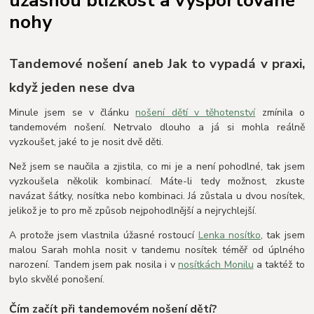
nohy
Tandemové nošení aneb Jak to vypadá v praxi,
když jeden nese dva
Minule jsem se v článku
nošení dětí v těhotenství
zmínila o
tandemovém nošení. Netrvalo dlouho a já si mohla reálně
vyzkoušet, jaké to je nosit dvě děti.
Než jsem se naučila a zjistila, co mi je a není pohodlné, tak jsem
vyzkoušela několik kombinací. Máte-li tedy možnost, zkuste
navázat šátky, nosítka nebo kombinaci. Já zůstala u dvou nosítek,
jelikož je to pro mě způsob nejpohodlnější a nejrychlejší.
A protože jsem vlastnila úžasné rostoucí
Lenka nosítko
, tak jsem
malou Sarah mohla nosit v tandemu nosítek téměř od úplného
narození. Tandem jsem pak nosila i v
nosítkách Monilu
a taktéž to
bylo skvělé ponošení.
Čím začít při tandemovém nošení dětí?