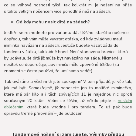
co se váhové nosnosti týká, tak kolikrát mi je nošení na břiše
s takto velkým nošencem více pohodlné než na zádech.
Od kdy mohu nosit dítě na zádech?
Jestliže se rozhodnete pro variantu dát těžšího, staršího nošence
dopředu, tak vám může vyvstat otázka, od kdy zvládnou malá
miminka navázání na zádech. Jestliže budete vázat záda do
tandemu v šátku, tak klidně hned. Není stanovena hranice, která
by udávala, že dítě již může být navázáno na záda. Nicméně u
nosítek se doporučuje, aby mimčo mělo zpevněné tělíčko (za
znamení se často používá, že umí samo sedět).
Tak uvázáno a všichni tři jste spokojeni? V tom případě, je vše tak,
jak má být. Samozřejmě, již nenesete jen to maličké miminečko,
které má pár kilo a i těch zbývajících 11 je najednou nic oproti
současným 20 kilům. Velmi se těším, až někdo přijde s
nosícím
oblečením
, které bude vhodné i pro tandem. To už pak bude
opravdu trefné přirovnání – jde buldozer.
Tandemové nošení si zamilujete. Výjimky přijdou