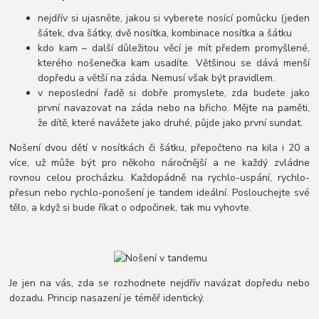
nejdřív si ujasněte, jakou si vyberete nosící pomůcku (jeden
šátek, dva šátky, dvě nosítka, kombinace nosítka a šátku
kdo kam – další důležitou věcí je mít předem promyšlené,
kterého nošenečka kam usadíte. Většinou se dává menší
dopředu a větší na záda. Nemusí však být pravidlem.
v neposlední řadě si dobře promyslete, zda budete jako
první navazovat na záda nebo na břicho. Mějte na paměti,
že dítě, které navážete jako druhé, půjde jako první sundat.
Nošení dvou dětí v nosítkách či šátku, přepočteno na kila i 20 a
více, už může být pro někoho náročnější a ne každý zvládne
rovnou celou procházku. Každopádně na rychlo-uspání, rychlo-
přesun nebo rychlo-ponošení je tandem ideální. Poslouchejte své
tělo, a když si bude říkat o odpočinek, tak mu vyhovte.
Je jen na vás, zda se rozhodnete nejdřív navázat dopředu nebo
dozadu. Princip nasazení je téměř identický.