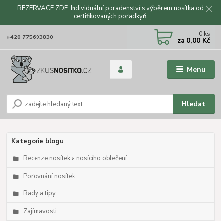
REZERVACE ZDE. Individuální poradenství s výběrem nosítka od
certifikovaných poradkyň.
CZK
0
ks
+420 775693830
za
0,00 Kč
Menu
Hledat
Kategorie blogu
Recenze nosítek a nosícího oblečení
Porovnání nosítek
Rady a tipy
Zajímavosti