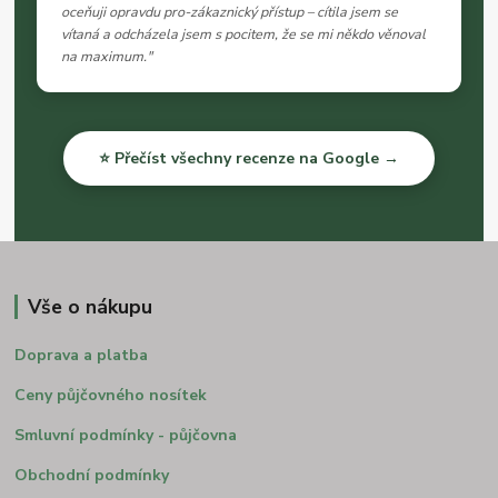
oceňuji opravdu pro-zákaznický přístup – cítila jsem se
vítaná a odcházela jsem s pocitem, že se mi někdo věnoval
na maximum."
⭐ Přečíst všechny recenze na Google →
Vše o nákupu
Doprava a platba
Ceny půjčovného nosítek
Smluvní podmínky - půjčovna
Obchodní podmínky