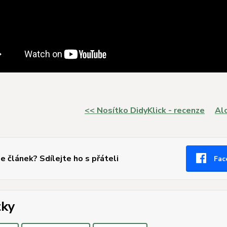
<< Nosítko DidyKlick - recenze
Alo
se článek? Sdílejte ho s přáteli
Fac
tky