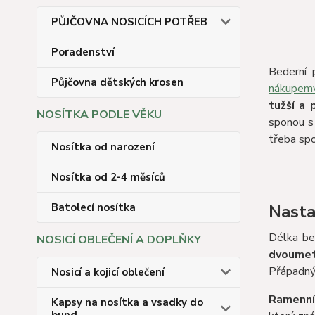
PŮJČOVNA NOSICÍCH POTŘEB
Poradenství
Bederní 
Půjčovna dětských krosen
nákupem
tužší a 
NOSÍTKA PODLE VĚKU
sponou s 
třeba spo
Nosítka od narození
Nosítka od 2-4 měsíců
Batolecí nosítka
Nasta
Délka be
NOSICÍ OBLEČENÍ A DOPLŇKY
dvoumet
Přápadný 
Nosicí a kojicí oblečení
Ramenní 
Kapsy na nosítka a vsadky do