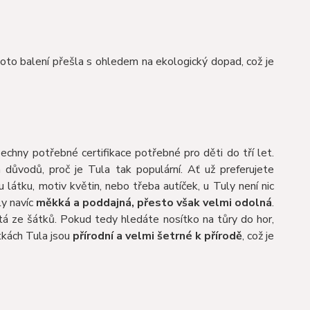
toto balení přešla s ohledem na ekologický dopad, což je
všechny potřebné certifikace potřebné pro děti do tří let.
h důvodů, proč je Tula tak populární. Ať už preferujete
u látku, motiv květin, nebo třeba autíček, u Tuly není nic
ly navíc
měkká a poddajná, přesto však velmi odolná
.
á ze šátků. Pokud tedy hledáte nosítko na tůry do hor,
tkách Tula jsou
přírodní a velmi šetrné k přírodě
, což je