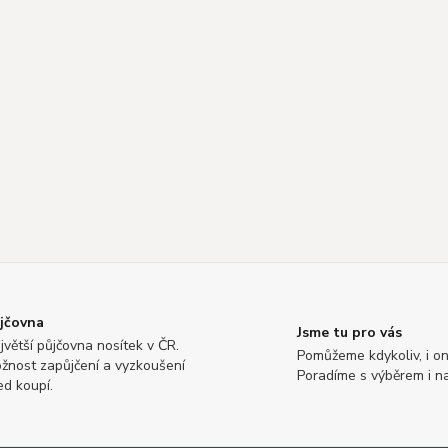
jčovna
Jsme tu pro vás
jvětší půjčovna nosítek v ČR.
Pomůžeme kdykoliv, i on
žnost zapůjčení a vyzkoušení
Poradíme s výběrem i n
ed koupí.