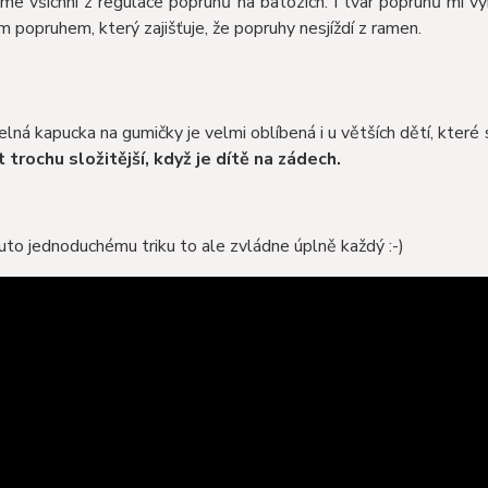
me všichni z regulace popruhů na batozích. I tvar popruhů mi vyh
m popruhem, který zajišťuje, že popruhy nesjíždí z ramen.
lná kapucka na gumičky je velmi oblíbená i u větších dětí, které s
 trochu složitější, když je dítě na zádech.
to jednoduchému triku to ale zvládne úplně každý :-)