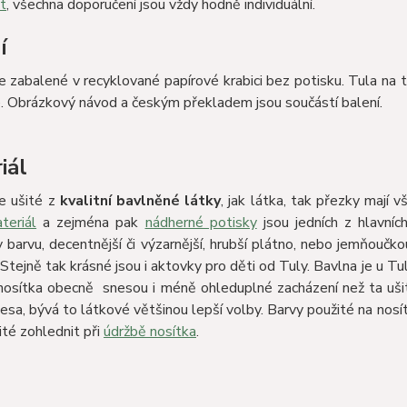
t
, všechna doporučení jsou vždy hodně individuální.
í
e zabalené v recyklované papírové krabici bez potisku. Tula na 
. Obrázkový návod a českým překladem jsou součástí balení.
iál
e ušité z
kvalitní bavlněné látky
, jak látka, tak přezky mají 
teriál
a zejména pak
nádherné potisky
jsou jedních z hlavníc
v barvu, decentnější či výzarnější, hrubší plátno, nebo jemňoučko
Stejně tak krásné jsou i aktovky pro děti od Tuly. Bavlna je u Tu
nosítka obecně snesou i méně ohleduplné zacházení než ta ušit
esa, bývá to látkové většinou lepší volby. Barvy použité na nosí
ité zohlednit při
údržbě nosítka
.