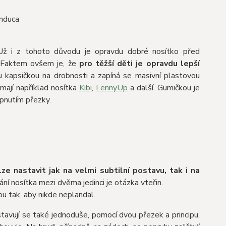
 Už i z tohoto důvodu je opravdu dobré nosítko před
. Faktem ovšem je, že
pro těžší děti je opravdu lepší
ou kapsičkou na drobnosti a zapíná se masivní plastovou
mají například nosítka
Kibi
,
LennyUp
a další. Gumičkou je
epnutím přezky.
lze nastavit jak na velmi subtilní postavu, tak i na
ání nosítka mezi dvěma jedinci je otázka vteřin.
u tak, aby nikde neplandal.
stavují se také jednoduše, pomocí dvou přezek a principu,