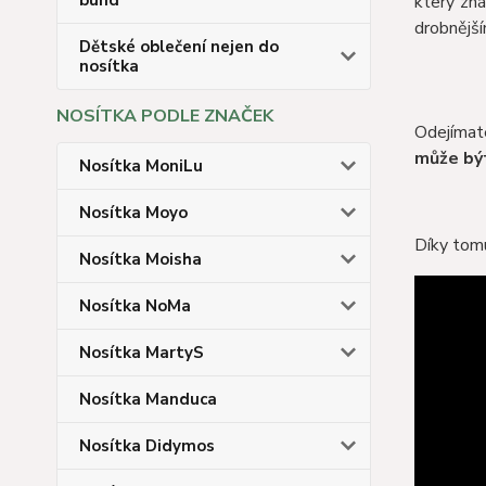
bund
který zná
drobnější
Dětské oblečení nejen do
nosítka
NOSÍTKA PODLE ZNAČEK
Odejímate
může být
Nosítka MoniLu
Nosítka Moyo
Díky tomu
Nosítka Moisha
Nosítka NoMa
Nosítka MartyS
Nosítka Manduca
Nosítka Didymos