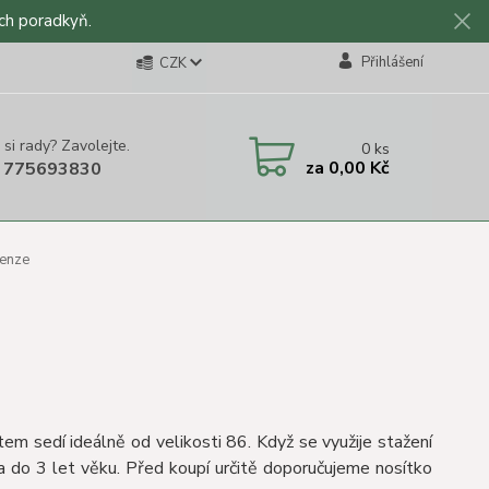
ch poradkyň.
Přihlášení
CZK
 si rady? Zavolejte.
0
ks
za
0,00 Kč
 775693830
cenze
tem sedí ideálně od velikosti 86. Když se využije stažení
cca do 3 let věku. Před koupí určitě doporučujeme nosítko