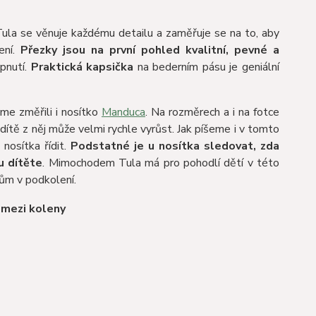
. Tula se věnuje každému detailu a zaměřuje se na to, aby
vení.
Přezky jsou na první pohled kvalitní, pevné a
pnutí.
Praktická kapsička
na bederním pásu je geniální
sme změřili i nosítko
Manduca
. Na rozměrech a i na fotce
 dítě z něj může velmi rychle vyrůst. Jak píšeme i v tomto
 nosítka řídit.
Podstatné je u nosítka sledovat, zda
u dítěte
. Mimochodem Tula má pro pohodlí dětí v této
kům v podkolení.
y mezi koleny