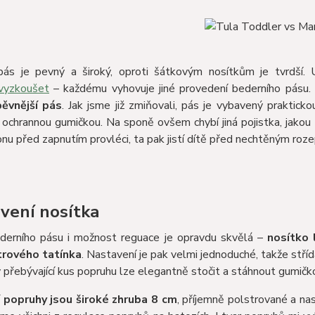
pás je pevný a široký, oproti šátkovým nosítkům je tvrdší.
vyzkoušet
– každému vyhovuje jiné provedení bederního pásu
pěvnější pás
. Jak jsme již zmiňovali, pás je vybavený praktick
ochrannou gumičkou. Na sponě ovšem chybí jiná pojistka, jakou 
nu před zapnutím provléci, ta pak jistí dítě před nechtěným roz
vení nosítka
derního pásu i možnost reguace je opravdu skvělá –
nosítko 
rového tatínka
. Nastavení je pak velmi jednoduché, takže stříd
přebývající kus popruhu lze elegantně stočit a stáhnout gumičko
popruhy jsou široké zhruba 8 cm
, příjemně polstrované a na