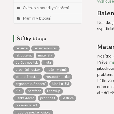
vyzkouše
Okénko s poradkyní nošení
Balen
Maminky blogují
Nosítko j
sypatické
Štítky blogu
Mater
recenze
recenze nosítek
jak oblékat
materiály
Nosítko j
Právě
ma
údržba nosítek
Tula
jakoukoli
srovnání nosítek
nošení v zimě
problém. 
batolecí nosítko
rostoucí nosítko
Látková 
ergonomické nošení
MoniLu UNI
nebo do l
Kibi
barefoot
LennyUp
ale důlež
Lenka 4ever
proč nosit
Sestrice
oblékání v létě
novorozenecké nosítko