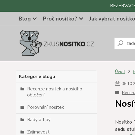
REZERVACE Z
Blog
Proč nosítko?
Jak vybrat nosítk
Úvod
Kategorie blogu
08
.
10
.
Recenze nosítek a nosícího
Recenz
oblečení
Nosí
Porovnání nosítek
Rady a tipy
Nosítko 
sedu stuh
Zajímavosti