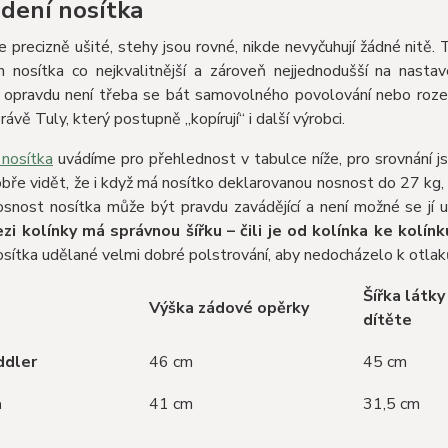
dení nosítka
e precizně ušité, stehy jsou rovné, nikde nevyčuhují žádné nitě
ch nosítka co nejkvalitnější a zároveň nejjednodušší na nasta
, opravdu není třeba se bát samovolného povolování nebo roze
rávě Tuly, který postupně „kopírují“ i další výrobci.
nosítka
uvádíme pro přehlednost v tabulce níže, pro srovnání j
dobře vidět, že i když má nosítko deklarovanou nosnost do 27 kg,
osnost nosítka může být pravdu zavádějící a není možné se jí u
zi kolínky má správnou šířku – čili je od kolínka ke kolínk
osítka udělané velmi dobré polstrování, aby nedocházelo k otla
Šířka látk
Výška zádové opěrky
dítěte
ddler
46 cm
45 cm
a
41 cm
31,5 cm