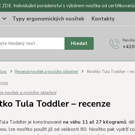
DE. Individuální poradenství s výběrem nosítka od certifikovaný
o
Typy ergonomických nosítek
Kontakty
Nevíte
Hledat
+420
Blog
Recenze nosítek a nosícího oblečení
Nosítko Tula Toddler – re
2018
e nosítek a nosícího oblečení
tko Tula Toddler – recenze
Tula Toddler je konstruované
na váhu 11 až 27 kilogramů
, dě
ou, lze nosítko použít již od velikosti 80. Nosítko pak vydrží 