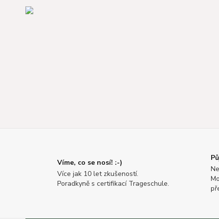
Pů
Víme, co se nosí! :-)
Ne
Více jak 10 let zkušeností.
Mo
Poradkyně s certifikací Trageschule.
př