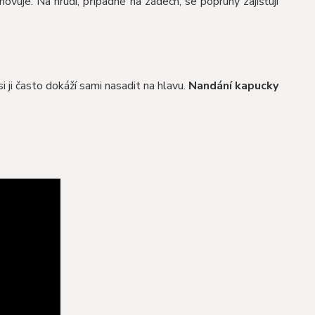
ovuje. Na hrudi, případně na zádech, se popruhy zajišťují
i ji často dokáží sami nasadit na hlavu.
Nandání kapucky