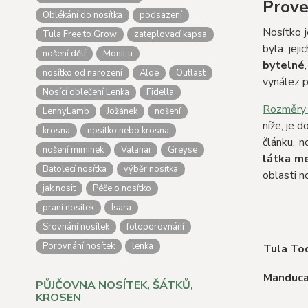
Prove
Oblékání do nosítka
podsazení
Nosítko j
Tula Free to Grow
zateplovací kapsa
byla jeji
nošení dětí
MoniLu
bytelné
nosítko od narození
Aloe
Outlast
vynález p
Nosící oblečení Lenka
Fidella
Rozměry 
LennyLamb
Jožánek
nošení
níže, je 
krosna
nosítko nebo krosna
článku, n
nošení miminek
Vatanai
Greyse
látka me
Batolecí nosítka
výběr nosítka
oblasti n
jak nosit
Péče o nosítko
praní nosítek
Isara
Srovnání nosítek
fotoporovnání
Porovnání nosítek
lenka
Tula To
Manduc
PŮJČOVNA NOSÍTEK, ŠÁTKŮ,
KROSEN