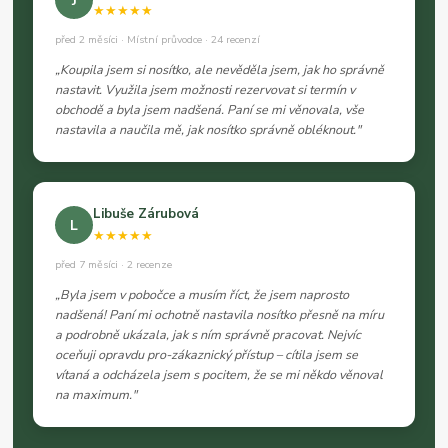
J
★★★★★
před 2 měsíci · Místní průvodce · 24 recenzí
„Koupila jsem si nosítko, ale nevěděla jsem, jak ho správně
nastavit. Využila jsem možnosti rezervovat si termín v
obchodě a byla jsem nadšená. Paní se mi věnovala, vše
nastavila a naučila mě, jak nosítko správně obléknout."
Libuše Zárubová
L
★★★★★
před 7 měsíci · 2 recenze
„Byla jsem v pobočce a musím říct, že jsem naprosto
nadšená! Paní mi ochotně nastavila nosítko přesně na míru
a podrobně ukázala, jak s ním správně pracovat. Nejvíc
oceňuji opravdu pro-zákaznický přístup – cítila jsem se
vítaná a odcházela jsem s pocitem, že se mi někdo věnoval
na maximum."