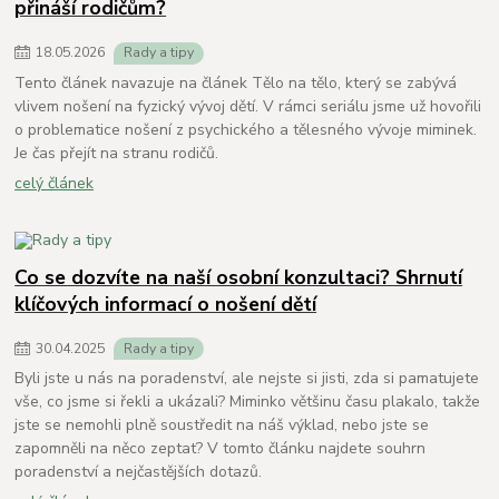
přináší rodičům?
18
.
05
.
2026
Rady a tipy
Tento článek navazuje na článek Tělo na tělo, který se zabývá
vlivem nošení na fyzický vývoj dětí. V rámci seriálu jsme už hovořili
o problematice nošení z psychického a tělesného vývoje miminek.
Je čas přejít na stranu rodičů.
celý článek
Co se dozvíte na naší osobní konzultaci? Shrnutí
klíčových informací o nošení dětí
30
.
04
.
2025
Rady a tipy
Byli jste u nás na poradenství, ale nejste si jisti, zda si pamatujete
vše, co jsme si řekli a ukázali? Miminko většinu času plakalo, takže
jste se nemohli plně soustředit na náš výklad, nebo jste se
zapomněli na něco zeptat? V tomto článku najdete souhrn
poradenství a nejčastějších dotazů.