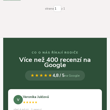
strana
z 1
CO O NÁS ŘÍKAJÍ RODIČE
Více než 400 recenzí na
Google
★★★★★
4,8 / 5
na Google
Veronika Juklová
V
★★★★★
před 4 měsíci · 9 recenzí