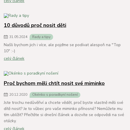
celý článek
10 důvodů proč nosit děti
31
.
05
.
2024
Rady a tipy
Našli bychom jich i více, ale pojďme se podívat alespoň na "Top
10" :-)
celý článek
Proč bychom měli chtít nosit své miminko
20
.
12
.
2020
Okénko s poradkyní nošení
Jste trochu nedůvěřiví a chcete vědět, proč byste vlastně měli své
dítě nosit? Je to vůbec pro vaše miminko přínosné? Nemůžete mu
tím ublížit? Přečtěte si dnešní článek a dozvíte se odpovědi na své
otázky.
celý článek