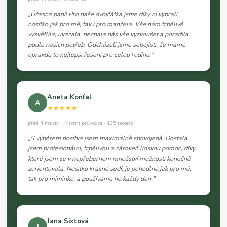
„Úžasná paní! Pro naše dvojčátka jsme díky ní vybrali
nosítko jak pro mě, tak i pro manžela. Vše nám trpělivě
vysvětlila, ukázala, nechala nás vše vyzkoušet a poradila
podle našich potřeb. Odcházeli jsme sebejistí, že máme
opravdu to nejlepší řešení pro celou rodinu."
Aneta Konfal
A
★★★★★
před 4 měsíci · Místní průvodce · 135 recenzí
„S výběrem nosítka jsem maximálně spokojená. Dostala
jsem profesionální, trpělivou a zároveň lidskou pomoc, díky
které jsem se v nepřeberném množství možností konečně
zorientovala. Nosítko krásně sedí, je pohodlné jak pro mě,
tak pro miminko, a používáme ho každý den."
Jana Sixtová