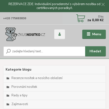
REZERVACE ZDE. Individuální poradenství s výběrem nosítka od
certifikovaných poradkyň.
CZK
0
ks
+420 775693830
za
0,00 Kč
Menu
Hledat
Kategorie blogu
Recenze nosítek a nosícího oblečení
Porovnání nosítek
Rady a tipy
Zajímavosti