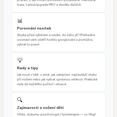
Isara, LennyUpgrade PRO a desítky dalších.
📊
Porovnání nosítek
Stojíte před výběrem a nevíte, do čeho jít? Přehledná
srovnání vám ušetří hodiny googlování a pomůžou
vybrat to pravé.
💡
Rady a tipy
Jak nosit v létě, v zimě, jak zateplení, nejčastější chyby
při nošení nebo jak vybrat správnou velikost. Praktické
rady do každého počasí i situace.
🔍
Zajímavosti o nošení dětí
Věda, výzkumy, psychologie i fyzioterapie — co říkají