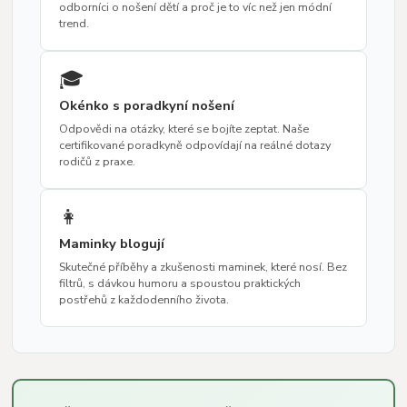
odborníci o nošení dětí a proč je to víc než jen módní
trend.
🎓
Okénko s poradkyní nošení
Odpovědi na otázky, které se bojíte zeptat. Naše
certifikované poradkyně odpovídají na reálné dotazy
rodičů z praxe.
👩
Maminky blogují
Skutečné příběhy a zkušenosti maminek, které nosí. Bez
filtrů, s dávkou humoru a spoustou praktických
postřehů z každodenního života.