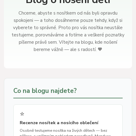
Chceme, abyste s nosítkem od nás byli opravdu
spokojeni — a toho dosáhneme pouze tehdy, když si
vyberete to správné. Proto pro vás nosítka neustále
testujeme, porovnáváme a fotíme a veškeré poznatky
píšeme právě sem. Vítejte na blogu, kde nošení
bereme vážně — ale s radostí. 🧡
Co na blogu najdete?
⭐
Recenze nosítek a nosícího oblečení
Osobně testujeme nosítka na živých dětech — bez
příkras, s upřímným pohledem poradkyně. Manduca,