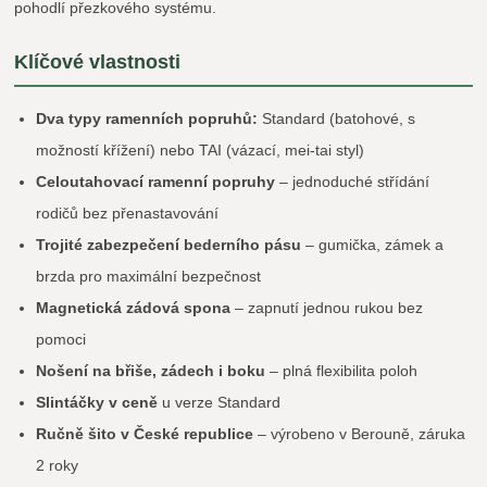
pohodlí přezkového systému.
Klíčové vlastnosti
Dva typy ramenních popruhů:
Standard (batohové, s
možností křížení) nebo TAI (vázací, mei-tai styl)
Celoutahovací ramenní popruhy
– jednoduché střídání
rodičů bez přenastavování
Trojité zabezpečení bederního pásu
– gumička, zámek a
brzda pro maximální bezpečnost
Magnetická zádová spona
– zapnutí jednou rukou bez
pomoci
Nošení na břiše, zádech i boku
– plná flexibilita poloh
Slintáčky v ceně
u verze Standard
Ručně šito v České republice
– výrobeno v Berouně, záruka
2 roky