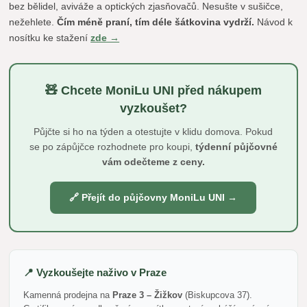
bez bělidel, aviváže a optických zjasňovačů. Nesušte v sušičce,
nežehlete.
Čím méně praní, tím déle šátkovina vydrží.
Návod k
nosítku ke stažení
zde →
🧸 Chcete MoniLu UNI před nákupem
vyzkoušet?
Půjčte si ho na týden a otestujte v klidu domova. Pokud
se po zápůjčce rozhodnete pro koupi,
týdenní půjčovné
vám odečteme z ceny.
🔗 Přejít do půjčovny MoniLu UNI →
📍 Vyzkoušejte naživo v Praze
Kamenná prodejna na
Praze 3 – Žižkov
(Biskupcova 37).