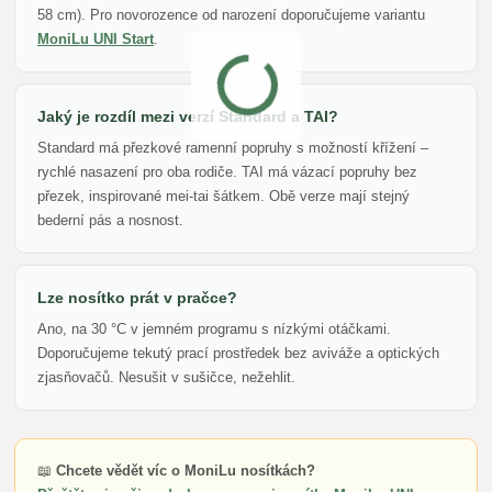
58 cm). Pro novorozence od narození doporučujeme variantu
MoniLu UNI Start
.
Jaký je rozdíl mezi verzí Standard a TAI?
Standard má přezkové ramenní popruhy s možností křížení –
rychlé nasazení pro oba rodiče. TAI má vázací popruhy bez
přezek, inspirované mei-tai šátkem. Obě verze mají stejný
bederní pás a nosnost.
Lze nosítko prát v pračce?
Ano, na 30 °C v jemném programu s nízkými otáčkami.
Doporučujeme tekutý prací prostředek bez aviváže a optických
zjasňovačů. Nesušit v sušičce, nežehlit.
📖
Chcete vědět víc o MoniLu nosítkách?