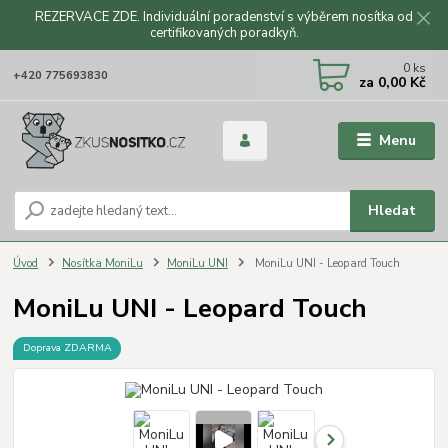
REZERVACE ZDE. Individuální poradenství s výběrem nosítka od
certifikovaných poradkyň.
CZK
0
ks
+420 775693830
za
0,00 Kč
Menu
Hledat
Úvod
Nosítka MoniLu
MoniLu UNI
MoniLu UNI - Leopard Touch
MoniLu UNI - Leopard Touch
Doprava ZDARMA