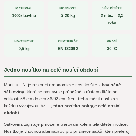
MATERIÁL
NOSNOST
VĚK DÍTĚTE
100% bavlna
5–20 kg
2 měs. – 2,5
roku
HMOTNOST
CERTIFIKÁT
PRANÍ
0,5 kg
EN 13209-2
30 °C
Jedno nosítko na celé nosící období
MoniLu UNI je rostoucí ergonomické nosítko šité z
bavlněné
šátkoviny
, které se nastavuje průběžně s růstem dítěte od
velikosti 58 cm do cca 86/92 cm. Není třeba měnit nosítko s
každou vývojovou fází –
jedno nosítko pokryje celé nosící
období
.
Šátkovina zajišťuje přirozené tvarování kolem těla dítěte i rodiče.
Nosítko je vhodnou alternativou pro příznivce šátků, kteří preferují