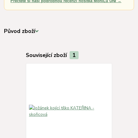
Přečtěte si naši podrobnou recenzi nosítka MoniLu UNI →
Původ zboží
Související zboží
1