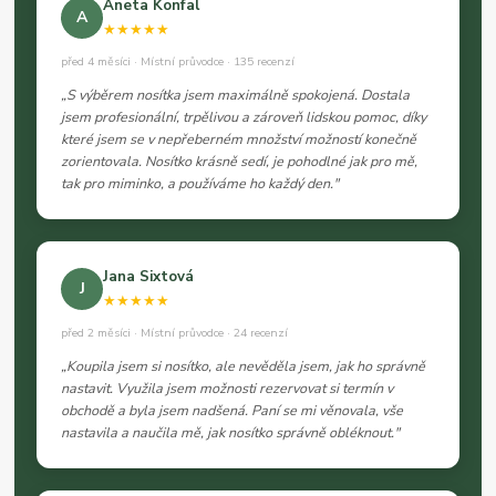
Aneta Konfal
A
★★★★★
před 4 měsíci · Místní průvodce · 135 recenzí
„S výběrem nosítka jsem maximálně spokojená. Dostala
jsem profesionální, trpělivou a zároveň lidskou pomoc, díky
které jsem se v nepřeberném množství možností konečně
zorientovala. Nosítko krásně sedí, je pohodlné jak pro mě,
tak pro miminko, a používáme ho každý den."
Jana Sixtová
J
★★★★★
před 2 měsíci · Místní průvodce · 24 recenzí
„Koupila jsem si nosítko, ale nevěděla jsem, jak ho správně
nastavit. Využila jsem možnosti rezervovat si termín v
obchodě a byla jsem nadšená. Paní se mi věnovala, vše
nastavila a naučila mě, jak nosítko správně obléknout."