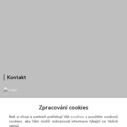
Kontakt
+420 775693830
Zpracování cookies
Otevírací doba: PO-PÁ: 9:00-16:00 NUTNÁ REZERVACE
Náš e-shop a partneři potřebují Váš
souhlas
s použitím souborů
info@zkusnositko.cz
cookies, aby Vám mohli zobrazovat informace týkající se Vašich
zájmů.