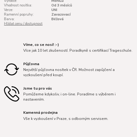
Výrobce:
MoniLu
Vhodnost nosítka:
Od 3 měsíců
Verze:
UNI
Ramenní popruhy:
Zavazovací
Barva:
Béžová
Hlídat cenu / dostupnost
Víme, co se nosí! :-)
Více jak 10 let zkušeností. Poradkyně s certifikací Trageschule.
Půjčovna
Největší půjčovna nosítek v ČR. Možnost zapůjčení a
vyzkoušení před koupí.
Jsme tu pro vás
Pomůžeme kdykoliv, i on-line. Poradíme s výběrem i
nastavením.
Kamenná prodejna
Vše k vyzkoušení v Praze, s odborným servisem.