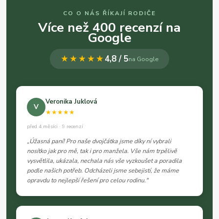
CO O NÁS ŘÍKAJÍ RODIČE
Více než 400 recenzí na
Google
★★★★★
4,8 / 5
na Google
Veronika Juklová
V
★★★★★
před 4 měsíci · 9 recenzí
„Úžasná paní! Pro naše dvojčátka jsme díky ní vybrali
nosítko jak pro mě, tak i pro manžela. Vše nám trpělivě
vysvětlila, ukázala, nechala nás vše vyzkoušet a poradila
podle našich potřeb. Odcházeli jsme sebejistí, že máme
opravdu to nejlepší řešení pro celou rodinu."