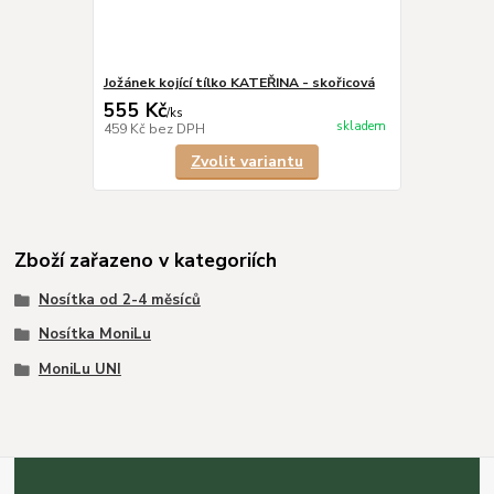
Jožánek kojící tílko KATEŘINA - skořicová
555 Kč
/
ks
skladem
459 Kč
bez DPH
Zvolit variantu
Zboží zařazeno v kategoriích
Nosítka od 2-4 měsíců
Nosítka MoniLu
MoniLu UNI