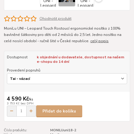
Ohodnotit produkt
MoniLu UNI – Leopard Touch Rostoucí ergonomické nosítko z 100%
bavlněné šátkoviny pro děti od 2 měsíců do 2,5 let. Jedno nosítko na
celé nosící období - ručně šité v České republice.
celý popis
Dostupnost
k objednání u dodavatele, dostupnost na našem
e-shopu do 14 dní
Provedení popruhů
4 590 Kč
/
ks
3 793 Kč
bez DPH
Přidat do košíku
Číslo produktu:
MONILUuni18-2