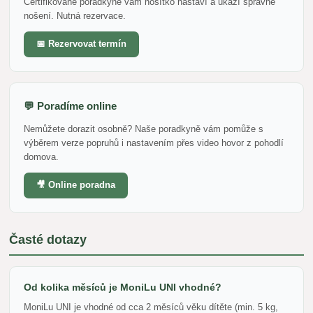
Certifikované poradkyně vám nosítko nastaví a ukáží správné
nošení. Nutná rezervace.
📅 Rezervovat termín
💬 Poradíme online
Nemůžete dorazit osobně? Naše poradkyně vám pomůže s
výběrem verze popruhů i nastavením přes video hovor z pohodlí
domova.
🎥 Online poradna
Časté dotazy
Od kolika měsíců je MoniLu UNI vhodné?
MoniLu UNI je vhodné od cca 2 měsíců věku dítěte (min. 5 kg,