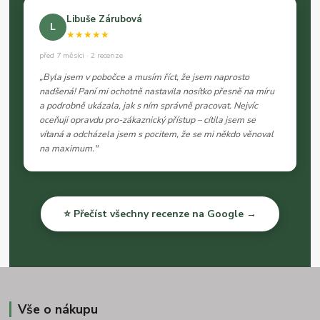
Libuše Zárubová
L
★★★★★
před 7 měsíci · 2 recenze
„Byla jsem v pobočce a musím říct, že jsem naprosto
nadšená! Paní mi ochotně nastavila nosítko přesně na míru
a podrobně ukázala, jak s ním správně pracovat. Nejvíc
oceňuji opravdu pro-zákaznický přístup – cítila jsem se
vítaná a odcházela jsem s pocitem, že se mi někdo věnoval
na maximum."
⭐ Přečíst všechny recenze na Google →
Vše o nákupu