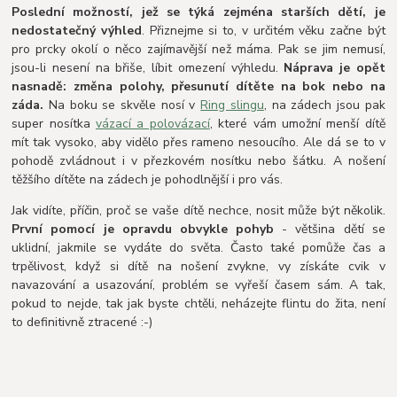
Poslední možností, jež se týká zejména starších dětí, je
nedostatečný výhled
. Přiznejme si to, v určitém věku začne být
pro prcky okolí o něco zajímavější než máma. Pak se jim nemusí,
jsou-li nesení na břiše, líbit omezení výhledu.
Náprava je opět
nasnadě: změna polohy, přesunutí dítěte na bok nebo na
záda.
Na boku se skvěle nosí v
Ring slingu
, na zádech jsou pak
super nosítka
vázací a polovázací
, které vám umožní menší dítě
mít tak vysoko, aby vidělo přes rameno nesoucího. Ale dá se to v
pohodě zvládnout i v přezkovém nosítku nebo šátku. A nošení
těžšího dítěte na zádech je pohodlnější i pro vás.
Jak vidíte, příčin, proč se vaše dítě nechce, nosit může být několik.
První pomocí je opravdu obvykle pohyb
- většina dětí se
uklidní, jakmile se vydáte do světa. Často také pomůže čas a
trpělivost, když si dítě na nošení zvykne, vy získáte cvik v
navazování a usazování, problém se vyřeší časem sám. A tak,
pokud to nejde, tak jak byste chtěli, neházejte flintu do žita, není
to definitivně ztracené :-)