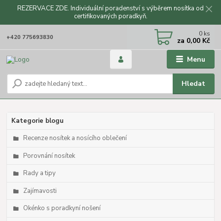
REZERVACE ZDE. Individuální poradenství s výběrem nosítka od
certifikovaných poradkyň.
CZK
0
ks
+420 775693830
za
0,00 Kč
Menu
Hledat
Kategorie blogu
Recenze nosítek a nosícího oblečení
Porovnání nosítek
Rady a tipy
Zajímavosti
Okénko s poradkyní nošení