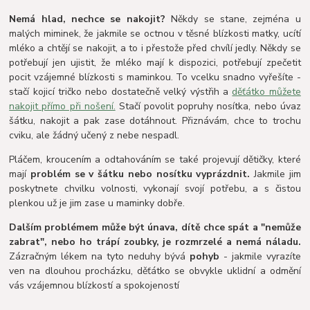
Nemá hlad, nechce se nakojit?
Někdy se stane, zejména u
malých miminek, že jakmile se octnou v těsné blízkosti matky, ucítí
mléko a chtějí se nakojit, a to i přestože před chvílí jedly. Někdy se
potřebují jen ujistit, že mléko mají k dispozici, potřebují zpečetit
pocit vzájemné blízkosti s maminkou. To vcelku snadno vyřešíte -
stačí kojicí tričko nebo dostatečně velký výstřih a
děťátko můžete
nakojit přímo při nošení.
Stačí povolit popruhy nosítka, nebo úvaz
šátku, nakojit a pak zase dotáhnout. Přiznávám, chce to trochu
cviku, ale žádný učený z nebe nespadl.
Pláčem, kroucením a odtahováním se také projevují dětičky, které
mají
problém se v šátku nebo nosítku vyprázdnit.
Jakmile jim
poskytnete chvilku volnosti, vykonají svojí potřebu, a s čistou
plenkou už je jim zase u maminky dobře.
Dalším problémem může být únava, dítě chce spát a "nemůže
zabrat", nebo ho trápí zoubky, je rozmrzelé a nemá náladu.
Zázračným lékem na tyto neduhy bývá
pohyb
- jakmile vyrazíte
ven na dlouhou procházku, děťátko se obvykle uklidní a odmění
vás vzájemnou blízkostí a spokojeností