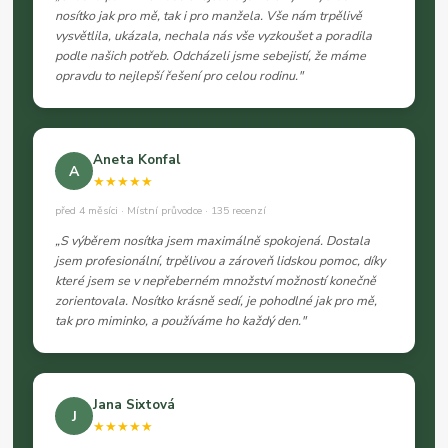
nosítko jak pro mě, tak i pro manžela. Vše nám trpělivě
vysvětlila, ukázala, nechala nás vše vyzkoušet a poradila
podle našich potřeb. Odcházeli jsme sebejistí, že máme
opravdu to nejlepší řešení pro celou rodinu."
Aneta Konfal
A
★★★★★
před 4 měsíci · Místní průvodce · 135 recenzí
„S výběrem nosítka jsem maximálně spokojená. Dostala
jsem profesionální, trpělivou a zároveň lidskou pomoc, díky
které jsem se v nepřeberném množství možností konečně
zorientovala. Nosítko krásně sedí, je pohodlné jak pro mě,
tak pro miminko, a používáme ho každý den."
Jana Sixtová
J
★★★★★