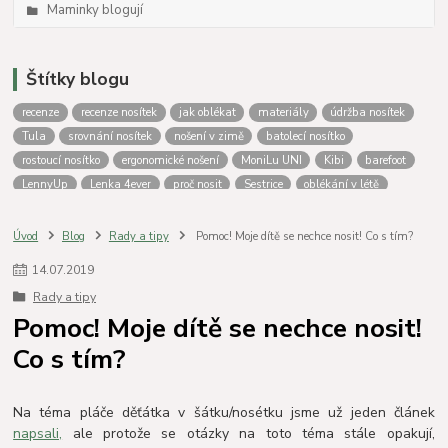
Maminky blogují
Štítky blogu
recenze
recenze nosítek
jak oblékat
materiály
údržba nosítek
Tula
srovnání nosítek
nošení v zimě
batolecí nosítko
rostoucí nosítko
ergonomické nošení
MoniLu UNI
Kibi
barefoot
LennyUp
Lenka 4ever
proč nosit
Sestrice
oblékání v létě
novorozenecké nosítko
Oblékání do nosítka
podsazení
Tula Free to Grow
zateplovací kapsa
nošení dětí
MoniLu
Úvod
Blog
Rady a tipy
Pomoc! Moje dítě se nechce nosit! Co s tím?
nosítko od narození
Aloe
Outlast
Nosící oblečení Lenka
Fidella
14
.
07
.
2019
LennyLamb
Jožánek
nošení
krosna
nosítko nebo krosna
Rady a tipy
nošení miminek
Vatanai
Greyse
Batolecí nosítka
výběr nosítka
Pomoc! Moje dítě se nechce nosit!
jak nosit
Péče o nosítko
praní nosítek
Isara
Srovnání nosítek
Co s tím?
fotoporovnání
Porovnání nosítek
lenka
Na téma pláče děťátka v šátku/nosétku jsme už jeden článek
napsali,
ale protože se otázky na toto téma stále opakují,