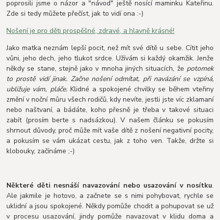
poprosili jsme o názor a "návod" ještě nosící maminku Kateřinu.
Zde si tedy můžete přečíst, jak to vidí ona :-)
Nošení je pro děti prospěšné, zdravé, a hlavně krásné!
Jako matka neznám lepší pocit, než mít své dítě u sebe. Cítit jeho
vůni, jeho dech, jeho tlukot srdce. Užívám si každý okamžik. Jenže
někdy se stane, stejně jako v mnoha jiných situacích, že
potomek
to prostě vidí jinak. Začne nošení odmítat, při navázání se vzpíná,
ubližuje vám, pláče.
Klidné a spokojené chvilky se během vteřiny
změní v noční můru všech rodičů, kdy nevíte, jestli jste víc zklamaní
nebo naštvaní, a bádáte, koho přesně je třeba v takové situaci
zabít (prosím berte s nadsázkou). V našem článku se pokusím
shrnout důvody, proč může mít vaše dítě z nošení negativní pocity,
a pokusím se vám ukázat cestu, jak z toho ven. Takže, držte si
klobouky, začínáme ;-)
Některé děti nesnáší navazování nebo usazování v nosítku
.
Ale jakmile je hotovo, a začnete se s nimi pohybovat, rychle se
uklidní a jsou spokojené. Někdy pomůže chodit a pohupovat se už
v procesu usazování, jindy pomůže navazovat v klidu doma a