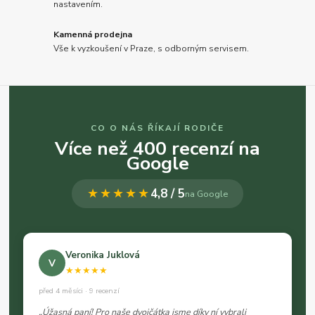
nastavením.
Kamenná prodejna
Vše k vyzkoušení v Praze, s odborným servisem.
CO O NÁS ŘÍKAJÍ RODIČE
Více než 400 recenzí na
Google
★★★★★
4,8 / 5
na Google
Veronika Juklová
V
★★★★★
před 4 měsíci · 9 recenzí
„Úžasná paní! Pro naše dvojčátka jsme díky ní vybrali