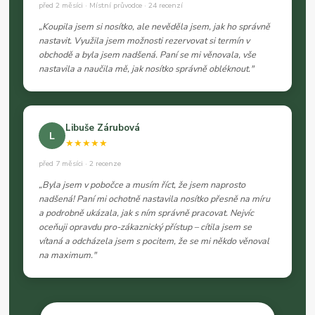
před 2 měsíci · Místní průvodce · 24 recenzí
„Koupila jsem si nosítko, ale nevěděla jsem, jak ho správně
nastavit. Využila jsem možnosti rezervovat si termín v
obchodě a byla jsem nadšená. Paní se mi věnovala, vše
nastavila a naučila mě, jak nosítko správně obléknout."
Libuše Zárubová
L
★★★★★
před 7 měsíci · 2 recenze
„Byla jsem v pobočce a musím říct, že jsem naprosto
nadšená! Paní mi ochotně nastavila nosítko přesně na míru
a podrobně ukázala, jak s ním správně pracovat. Nejvíc
oceňuji opravdu pro-zákaznický přístup – cítila jsem se
vítaná a odcházela jsem s pocitem, že se mi někdo věnoval
na maximum."