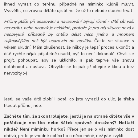
ihned vyrazit do terénu, případně na miminko klidně mluvit.
Vysvětlit, co zrovna děláte ujistit ho, že už to nebude dlouho trvat.
Příčiny pláče při usazování a navazování bývají různé - dítě cítí vaši
nervozitu, nebo naopak je neklidné, protože je pro něj situace nová a
neobvyklá, případně by chtělo dělat něco jiného a mnohem
zajímavějšího než být usazován do nosítka.
Často se situace s
věkem uklidní. Mám zkušenost, že někdy je lepší proces ukončit a
dítě rychle nějak přijatelně usadit, byť to není dokonalé. Chvíli se
projít, pohoupat, aby se uklidnilo, a pak teprve vše znovu
dotáhnout a nastavit. Obvykle se to pak již obejde v klidu a bez
nervozity ;-)
Jestli se vaše dítě zlobí i poté, co jste vyrazili do ulic, je třeba
hledat příčinu jinde.
Začněte tím, že zkontrolujete, jestli je na straně dítěte vše v
pořádku:
je nosítko nebo šátek správně dotažený? Netlačí
nikde? Není miminku horko?
Přece jen se o vás miminko dost
ohřívá, proto je vhodné obléci ho o něco méně, než jste zvyklí.