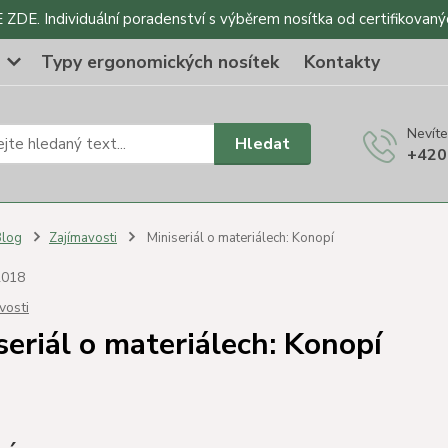
DE. Individuální poradenství s výběrem nosítka od certifikovaný
o
Typy ergonomických nosítek
Kontakty
Nevíte
Hledat
+420
Blog
Zajímavosti
Miniseriál o materiálech: Konopí
2018
vosti
seriál o materiálech: Konopí