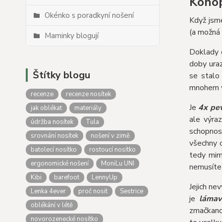
Kono
Okénko s poradkyní nošení
Když jsme
(a možná 
Maminky blogují
Doklady o
doby uraz
Štítky blogu
se stalo
mnohem v
recenze
recenze nosítek
Je
4x pev
jak oblékat
materiály
ale výra
údržba nosítek
Tula
schopno
srovnání nosítek
nošení v zimě
všechny o
batolecí nosítko
rostoucí nosítko
tedy mim
ergonomické nošení
MoniLu UNI
nemusíte 
Kibi
barefoot
LennyUp
Jejich ne
Lenka 4ever
proč nosit
Sestrice
je
lámav
oblékání v létě
zmačkanou
novorozenecké nosítko