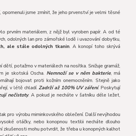
í, opomenuli jsme zmínit, že jeho prvenství je velmi těsné
ylo prvním materiálem, z nějž byl vyroben papír. A od té
ých, odolných lan pro zámořské lodě i uvazování dobytku,
h, ale stále odolných tkanin
. A konopí toho skrývá
ní dětí, potažmo v materiálech na nosítka. Snižuje gramáž,
ím je skotská Oscha.
Nemnoží se v něm bakterie
, má
áhají bojovat proti kožním onemocněním. Stejně jako
řejí, v létě chladí.
Zadrží až 100% UV záření
. Poskytují
ují nečistoty
. A pokud je necháte v šatníku déle ležet,
tak pro výrobu miminkovského oblečení. Další nevýhodou
ysoké otáčky, nebo konopnou textilii necháte dlouho
ní zkušenosti mohu potvrdit, že třeba u konopných kalhot