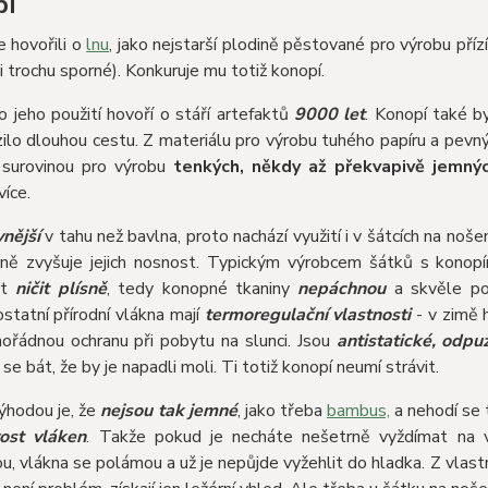
pí
 hovořili o
lnu
, jako nejstarší plodině pěstované pro výrobu příz
i trochu sporné). Konkuruje mu totiž konopí.
 jeho použití hovoří o stáří artefaktů
9000 let
. Konopí také b
ilo dlouhou cestu. Z materiálu pro výrobu tuhého papíru a pevn
 surovinou pro výrobu
tenkých, někdy až překvapivě jemnýc
íce.
nější
v tahu než bavlna, proto nachází využití i v šátcích na noše
zně zvyšuje jejich nosnost. Typickým výrobcem šátků s konop
st
ničit plísně
, tedy konopné tkaniny
nepáchnou
a skvěle pom
statní přírodní vlákna mají
termoregulační vlastnosti
- v zimě h
ořádnou ochranu při pobytu na slunci. Jsou
antistatické, odpuz
se bát, že by je napadli moli. Ti totiž konopí neumí strávit.
výhodou je, že
nejsou tak jemné
, jako třeba
bambus,
a nehodí se 
ost vláken
. Takže pokud je necháte nešetrně vyždímat na v
, vlákna se polámou a už je nepůjde vyžehlit do hladka. Z vlast