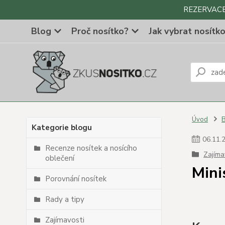
REZERVACE Z
Blog
Proč nosítko?
Jak vybrat nosítk
Úvod
Kategorie blogu
06
.
11
.
Recenze nosítek a nosícího
Zajíma
oblečení
Mini
Porovnání nosítek
Rady a tipy
Zajímavosti