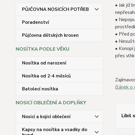
• Jak již
PŮJČOVNA NOSICÍCH POTŘEB
nepřesah
• Nepopuž
Poradenství
prostřed
• Před po
Půjčovna dětských krosen
• Nesušte
• Konopí 
NOSÍTKA PODLE VĚKU
přes vlhk
Nosítka od narození
Nosítka od 2-4 měsíců
Zajímavos
článek o 
Batolecí nosítka
NOSICÍ OBLEČENÍ A DOPLŇKY
Líbil 
Nosicí a kojicí oblečení
Kapsy na nosítka a vsadky do