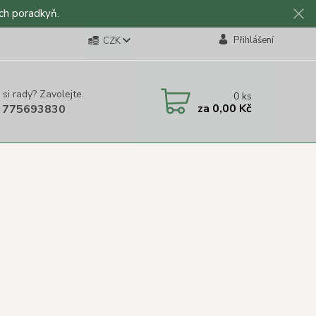
ch poradkyň.
Přihlášení
CZK
 si rady? Zavolejte.
0
ks
za
0,00 Kč
 775693830