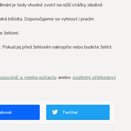
ímání je tedy vhodné zvolit na nižší otáčky, ideálně
ádná bělidla. Doporučujeme se vyhnout i pracím
e žehlení.
var. Pokud jej před žehlením nakropíte nebo budete žehlit
busu,
vlně a merinu,
outlastu
anebo
souhrnný přehledový
ebook
Twitter