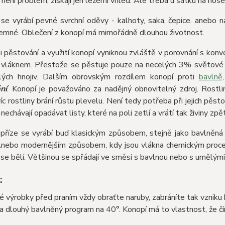
 není problém, získají jen ležérní vhled. Ale třeba u šátku na noše
se vyrábí pevné svrchní oděvy - kalhoty, saka, čepice. anebo n
jemné. Oblečení z konopí má mimořádně dlouhou životnost.
 pěstování a využití konopí vyniknou zvláště v porovnání s ko
m vláknem. Přestože se pěstuje pouze na necelých 3% světové 
ch hnojiv. Dalším obrovským rozdílem konopí proti
bavlně,
ní
. Konopí je považováno za nadějný obnovitelný zdroj. Rostliny
íc rostliny brání růstu plevelu. Není tedy potřeba při jejich pěst
 nechávají opadávat listy, které na poli zetlí a vrátí tak živiny zp
příze se vyrábí buď klasickým způsobem, stejně jako bavlněná n
Anebo modernějším způsobem, kdy jsou vlákna chemickým proces
 se bělí. Většinou se spřádají ve směsi s bavlnou nebo s umělý
:
 výrobky před praním vždy obraťte naruby, zabráníte tak vzniku
a dlouhý bavlněný program na 40°. Konopí má to vlastnost, že čí