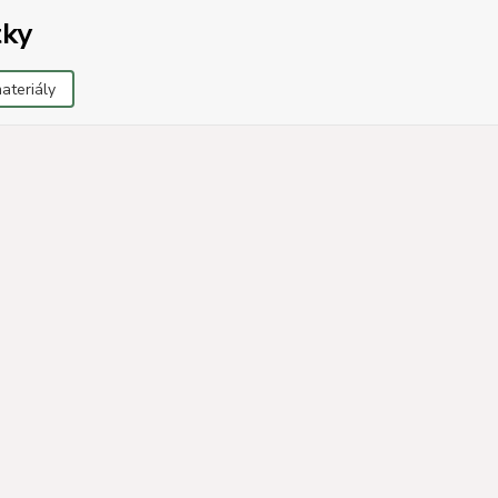
tky
ateriály