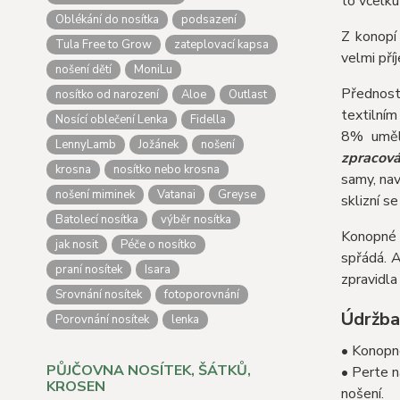
to vcelku
Oblékání do nosítka
podsazení
Z konopí 
Tula Free to Grow
zateplovací kapsa
velmi pří
nošení dětí
MoniLu
Přednosti
nosítko od narození
Aloe
Outlast
textilní
Nosící oblečení Lenka
Fidella
8% umělý
LennyLamb
Jožánek
nošení
zpracová
krosna
nosítko nebo krosna
samy, nav
nošení miminek
Vatanai
Greyse
sklizní se
Batolecí nosítka
výběr nosítka
Konopné 
jak nosit
Péče o nosítko
spřádá. 
praní nosítek
Isara
zpravidla
Srovnání nosítek
fotoporovnání
Údržba
Porovnání nosítek
lenka
• Konopné
PŮJČOVNA NOSÍTEK, ŠÁTKŮ,
• Perte n
KROSEN
nošení.