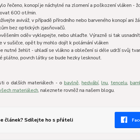
 bylo řečeno, konopí je náchylné na zlomení a poškození vláken - žd
ovat 600 ot/min.
ívejte aviváž, v případě přírodního nebo barveného konopí ani ž
kům bez optických zjasňovačů.
věšením oděv vyklepejte, nebo uhlaďte. Výrazně si tak usnadnít
 v sušičce, opět by mohlo dojít k polámání vláken
je nutné žehlit - uhladí se vlákno a oblečení si déle udrží svůj t
é plátno, povrch látky se bude hezky lesknout.
ti o dalších materiálech - o
bavlně,
hedvábí
,
lnu
,
tencelu
,
bam
všech materiálech
, naleznete rovněž na našem blogu.
se článek? Sdílejte ho s přáteli
Fac