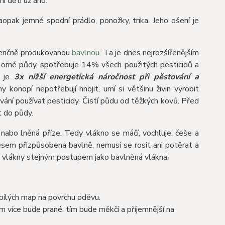
ní dětí už ano.
aopak jemné spodní prádlo, ponožky, trika. Jeho ošení je
nvenčně produkovanou
bavlnou
. Ta je dnes nejrozšířenějším
orné půdy, spotřebuje 14% všech použitých pesticidů a
je
3x nižší energetická náročnost při pěstování a
 konopí nepotřebují hnojit, umí si většinu živin vyrobit
ování používat pesticidy. Čistí půdu od těžkých kovů. Před
ět do půdy.
abo lněná příze. Tedy vlákno se máčí, vochluje, češe a
em přizpůsobena bavlně, nemusí se rosit ani potěrat a
mi vlákny stejným postupem jako bavlněná vlákna.
 bílých map na povrchu oděvu.
m více bude prané, tím bude měkčí a příjemnější na