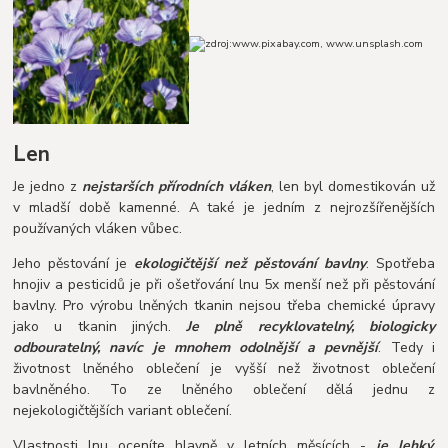
zdroj:www.pixabay.com, www.unsplash.com
Len
Je jedno z
nejstarších přírodních vláken
, len byl domestikován už
v mladší době kamenné. A také je jedním z nejrozšířenějších
používaných vláken vůbec.
Jeho pěstování je
ekologičtější než pěstování bavlny
. Spotřeba
hnojiv a pesticidů je při ošetřování lnu 5x menší než při pěstování
bavlny. Pro výrobu lněných tkanin nejsou třeba chemické úpravy
jako u tkanin jiných.
Je plně recyklovatelný, biologicky
odbouratelný, navíc je mnohem odolnější a pevnější
. Tedy i
životnost lněného oblečení je vyšší než životnost oblečení
bavlněného. To ze lněného oblečení dělá jednu z
nejekologičtějších variant oblečení.
Vlastnosti lnu oceníte hlavně v letních měsících -
je lehký,