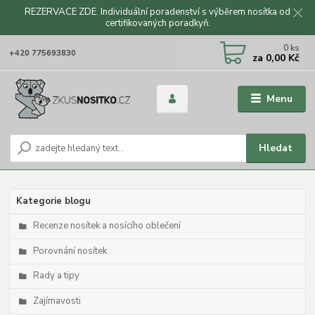
REZERVACE ZDE. Individuální poradenství s výběrem nosítka od
certifikovaných poradkyň.
CZK
0
ks
+420 775693830
za
0,00 Kč
Menu
Hledat
Kategorie blogu
Recenze nosítek a nosícího oblečení
Porovnání nosítek
Rady a tipy
Zajímavosti