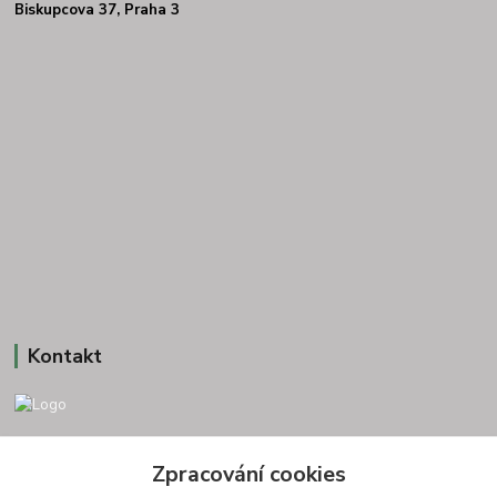
Biskupcova 37, Praha 3
Kontakt
+420 775693830
Zpracování cookies
Otevírací doba: PO-PÁ: 9:00-16:00 NUTNÁ REZERVACE