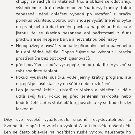
chlupy se zachytí na vláknech lnu, a obtížně se odstraňují,
výsledkem je ztráta lesku nebo změna barvy tkaniny. Takto
zanesené lněné oblečení vypadá po vytažení z pračky
poněkud ošuntěle. Dobrou ochranou je využití lněného pytle
na praní, nebo třeba lněného povlaku na polštář. Pak máte
jistotu, že se tkanina nezanese ani nečistotami z filtru
pračky, ani se neopere barva a nevzniknou bílé mapy.
Nepopužívejte aviváž, v případě přírodního nebo barveného
lnu ani žádná bělidla. Doporučujeme se vyhnout i pracím
prostředkům bez optických zjasňovačů.
před pověšením oděv vyklepejte, nebo uhlaďte. Výrazně si
tak usnadníte žehlení.
Pokud využíváte sušičku, volte jemný krátký program, ale
nejlepší je sušit klasicky na šňůře nebo rozložené.
Len je nutné žehlit - uhladí se vlákno a oblečení si déle
udrží svůj tvar. Pokud jej před žehlením nakropíte nebo
budete žehlit přes vlhké plátno, povrch látky se bude hezky
lesknout.
Díky své vysoké využitelnosti, snadné recyklovatelnosti a
životnosti se opět len vrací na výsluní. A to i do světa nošení dětí.
Len se často objevuje na nosítkách ruské výroby, naleznete ho