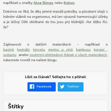
například u značky
Aloe Slings
, nebo
Kokon
.
Dokonce se říká, že díky jemné masáži pokožky, a působení olejů v
lněném vlákně na organismus, má len výrazně harmonizující účinky
a je léčivý. Děti oblékané do lnu jsou prý klidnější. Ale těžko říci,
že?
Zajímavosti o dalších materiálech - například o
bavlně,
hedvábí
,
tencelu
,
merinu a vlně
,
bambusu
,
konopí
,
outlastu
anebo
souhrnný přehledový článek o všech materiálech
,
naleznete rovněž na našem blogu.
Líbil se článek? Sdílejte ho s přáteli
Facebook
Twitter
Štítky