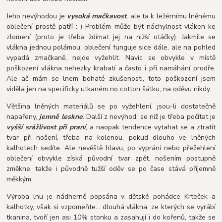
Jeho nevýhodou je
vysoká mačkavost
, ale ta k ležérnímu lněnému
oblečení prostě patří :-) Problém může být náchylnost vláken ke
zlomení (proto je třeba ždímat jej na nižší otáčky). Jakmile se
vlákna jednou polámou, oblečení funguje sice dále, ale na pohled
vypadá zmačkaně, nejde vyžehlit. Navíc se obvykle v místě
poškození vlákna nehezky krabatí a často i při namáhání prodře.
Ale ač mám se lnem bohaté zkušenosti, toto poškození jsem
viděla jen na specificky utkaném no cotton šátku, na oděvu nikdy.
Většina lněných materiálů se po vyžehlení, jsou-li dostatečně
napařeny,
jemně leskne
. Další z nevýhod, se níž je třeba počítat je
vyšší srážlivost při praní
, a naopak tendence vytahat se a ztratit
tvar při nošení, třeba na kolenou, pokud dlouho ve lněných
kalhotech sedíte. Ale nevěště hlavu, po vyprání nebo přežehlení
oblečení obvykle získá původní tvar zpět. nošením postupně
změkne, takže i původně tužší oděv se po čase stává příjemně
měkkým.
Výroba lnu je nádherně popsána v dětské pohádce Krteček a
kalhotky, však si vzpomeňte... dlouhá vlákna, ze kterých se vyrábí
tkanina, tvoří jen asi 10% stonku a zasahují i do kořenů, takže se