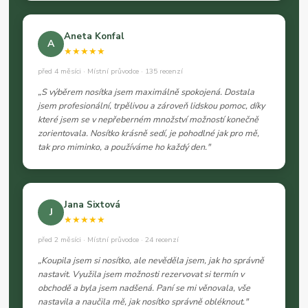
Aneta Konfal
A
★★★★★
před 4 měsíci · Místní průvodce · 135 recenzí
„S výběrem nosítka jsem maximálně spokojená. Dostala
jsem profesionální, trpělivou a zároveň lidskou pomoc, díky
které jsem se v nepřeberném množství možností konečně
zorientovala. Nosítko krásně sedí, je pohodlné jak pro mě,
tak pro miminko, a používáme ho každý den."
Jana Sixtová
J
★★★★★
před 2 měsíci · Místní průvodce · 24 recenzí
„Koupila jsem si nosítko, ale nevěděla jsem, jak ho správně
nastavit. Využila jsem možnosti rezervovat si termín v
obchodě a byla jsem nadšená. Paní se mi věnovala, vše
nastavila a naučila mě, jak nosítko správně obléknout."