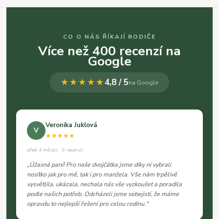
CO O NÁS ŘÍKAJÍ RODIČE
Více než 400 recenzí na
Google
★★★★★
4,8 / 5
na Google
Veronika Juklová
V
★★★★★
před 4 měsíci · 9 recenzí
„Úžasná paní! Pro naše dvojčátka jsme díky ní vybrali
nosítko jak pro mě, tak i pro manžela. Vše nám trpělivě
vysvětlila, ukázala, nechala nás vše vyzkoušet a poradila
podle našich potřeb. Odcházeli jsme sebejistí, že máme
opravdu to nejlepší řešení pro celou rodinu."